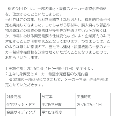
株式会社LIXILは、一部の建材・設備のメーカー希望小売価格
を、改定することといたしました。
当社ではこの数年、原材料高騰を主な原因とし、機動的な価格改
Before 2020
定を実施してきました。しかしながら原材料、購入資材や部品や
物流費などの高騰の影響は今後も先が見通せない状況が続くほ
企業ニュースアーカイブ
か、市場における商品需要の仕様変化などにより企業努力のみで
対応することが困難な状況となっております。つきましては、こ
のような厳しい環境の下、当社では建材・設備機器の一部のメー
製品ニュースアーカイブ
カー希望小売価格を改定させていただくことになりましたので、
お知らせいたします。
1.実施時期：2026年4月1日(一部5月1日）受注分より
2.主な対象商品とメーカー希望小売価格の改定内容：
下記対象の一部商品につきまして、メーカー希望小売価格を改
定させていただきます。
対象商品
改定率
実施時期
住宅サッシ・ドア
平均5%程度
2026年5月1日
金属サイディング
平均5％程度