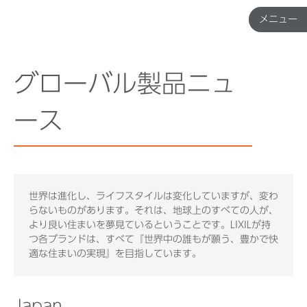
メニュー
メ
ニ
ュ
ー
グローバル製品ニュ
ース
Top
企業ニュース
世界は進化し、ライフスタイルは変化していますが、変わ
らないものがあります。それは、地球上のすべての人が、
国内製品ニュース
より良い住まいを夢見ているということです。LIXILが持
つ各ブランドは、すべて『世界中の誰もが願う、豊かで快
適な住まいの実現』を目指しています。
グローバル製品ニュース
Japan
IR ニュース