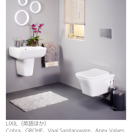
LIXIL（英語ほか）
Cobra、GROHE、Vaal Sanitaryware、Apex Valves