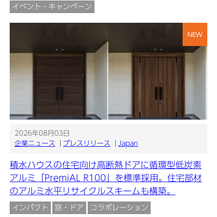
イベント・キャンペーン
NEW
2026年08月03日
企業ニュース
プレスリリース
Japan
積水ハウスの住宅向け高断熱ドアに循環型低炭素
アルミ「PremiAL R100」を標準採用。住宅部材
のアルミ水平リサイクルスキームも構築。
インパクト
窓・ドア
コラボレーション