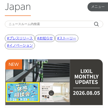
Japan
メニュー
メ
ニ
ュ
ー
#プレスリリース
#お知らせ
#ストーリー
Top
#イノベーション
企業ニュース
NEW
国内製品ニュース
グローバル製品ニュース
IR ニュース