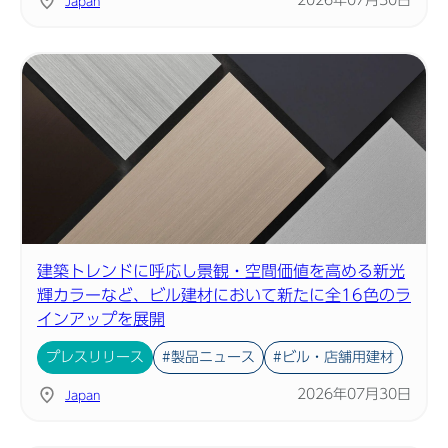
2026年07月30日
Japan
建築トレンドに呼応し景観・空間価値を高める新光
輝カラーなど、ビル建材において新たに全16色のラ
インアップを展開
プレスリリース
#製品ニュース
#ビル・店舗用建材
2026年07月30日
Japan