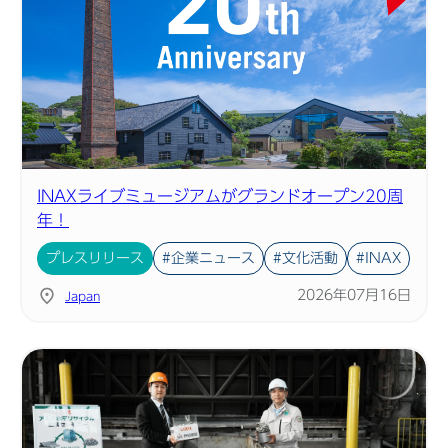
INAXライブミュージアムがグランドオープン20周
年！
プレスリリース
#企業ニュース
#文化活動
#INAX
2026年07月16日
Japan