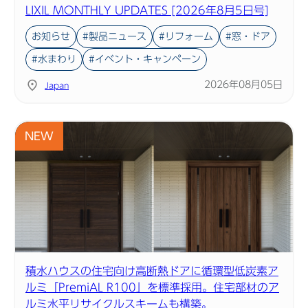
LIXIL MONTHLY UPDATES [2026年8月5日号]
お知らせ
#製品ニュース
#リフォーム
#窓・ドア
Before 2020
#水まわり
#イベント・キャンペーン
2026年08月05日
Japan
企業ニュースアーカイブ
製品ニュースアーカイブ
NEW
積水ハウスの住宅向け高断熱ドアに循環型低炭素ア
ルミ「PremiAL R100」を標準採用。住宅部材のア
ルミ水平リサイクルスキームも構築。