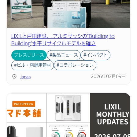
LIXILと戸田建設、 アルミサッシの"Building to
Building"水平リサイクルモデルを確立
プレスリリース
#製品ニュース
#インパクト
#ビル・店舗用建材
#コラボレーション
2026年07月09日
Japan