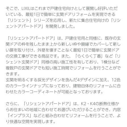
そこで、LIXILはこれまで戸建住宅向けとして展開し好評いただ
いている、最短1日で簡単に玄関ドアリフォームを実現できる
「リシェント」シリーズを応用し、新たに集合住宅向けの「リシ
ェントアパートドア」を開発しました。
「リシェントアパートドア」は、戸建住宅用と同様に、既存の玄
関ドアの枠を残したまま上から新しい枠や額縁でカバーして新し
い扉を取り付け、外壁を壊すことなく最短1日で簡単に玄関ドア
の交換工事ができる商品です。また、「らくらく丁番」など「リ
シェント玄関ドア」同様の高い施工性を有しており、1棟分など
複数戸の玄関ドアでも短い施工時間でリフォームを行うことがで
きます。
玄関を明るくする採光デザインを含んだ4デザインに加え、12色
のカラーラインナップになっており、建物自体のリフォームに合
わせたカラーコーディネートが可能となっております。
さらに、「リシェントアパートドア」は、K2・K4の断熱仕様か
らお住まいの地域に合わせてお選びいただけることができ、内窓
「インプラス」などと組み合わせてリフォームを行うことで、よ
り快適な空間を実現します。