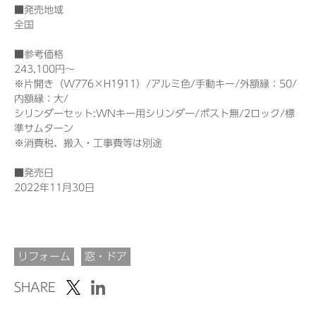
■発売地域
全国
■参考価格
243,100円～
※片開き（W776×H1911）/アルミ色/手動キー/外額縁：50/
内額縁：大/
シリンダーセット:WNキー用シリンダー/ポスト無/2ロック/標
準サムターン
※消費税、搬入・工事費等は別途
■発売日
2022年11月30日
リフォーム
窓・ドア
SHARE