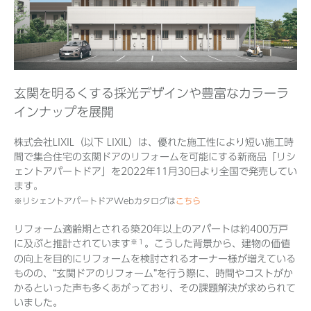
Before 2020
企業ニュースアーカイブ
玄関を明るくする採光デザインや豊富なカラーラ
インナップを展開
製品ニュースアーカイブ
株式会社LIXIL（以下 LIXIL）は、優れた施工性により短い施工時
間で集合住宅の玄関ドアのリフォームを可能にする新商品「リシ
ェントアパートドア」を2022年11月30日より全国で発売してい
ます。
※リシェントアパートドアWebカタログは
こちら
リフォーム適齢期とされる築20年以上のアパートは約400万戸
※１
に及ぶと推計されています
。こうした背景から、建物の価値
の向上を目的にリフォームを検討されるオーナー様が増えている
ものの、“玄関ドアのリフォーム”を行う際に、時間やコストがか
かるといった声も多くあがっており、その課題解決が求められて
いました。