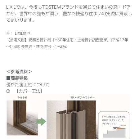
LIXILでは、今後もTOSTEMブランドを通じて住まいの窓・ドア
から、世界中の誰もが願う、豊かで快適な住まいの実現に貢献し
てまいります。
※１ LIXIL調べ
【参考文献】総務省統計局「H30年住宅・土地統計調査結果」(平成13年
～) 借家 長屋建・共同住宅（1~2階）
＜参考資料＞
■商品特長
優れた施工性について
➀ 「カバー工法」