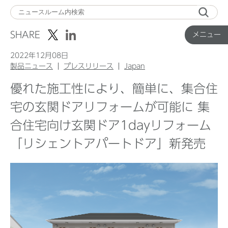
メ
ニ
SHARE
メニュー
ュ
ー
2022年12月08日
製品ニュース
プレスリリース
Japan
優れた施工性により、簡単に、集合住
Top
宅の玄関ドアリフォームが可能に 集
合住宅向け玄関ドア1dayリフォーム
企業ニュース
「リシェントアパートドア」新発売
国内製品ニュース
グローバル製品ニュース
IR ニュース