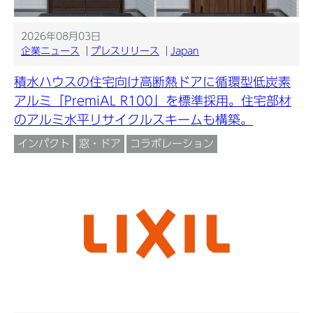
2026年08月03日
企業ニュース
プレスリリース
Japan
積水ハウスの住宅向け高断熱ドアに循環型低炭素
アルミ「PremiAL R100」を標準採用。住宅部材
のアルミ水平リサイクルスキームも構築。
インパクト
窓・ドア
コラボレーション