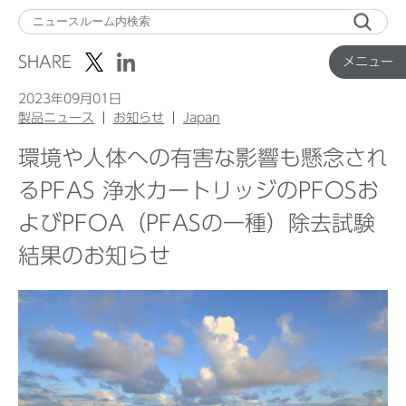
メ
ニ
SHARE
メニュー
ュ
ー
2023年09月01日
製品ニュース
お知らせ
Japan
環境や人体への有害な影響も懸念され
Top
るPFAS 浄水カートリッジのPFOSお
よびPFOA（PFASの一種）除去試験
企業ニュース
結果のお知らせ
国内製品ニュース
グローバル製品ニュース
IR ニュース