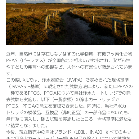
Before 2020
企業ニュースアーカイブ
近年、自然界には存在しないはずの化学物質、有機フッ素化合物
PFAS（ピーファス）が全国各地で相次いで検出され、発がん性
製品ニュースアーカイブ
や子どもの発育への影響など、人体への有害性が懸念されていま
す。
この度LIXILでは、浄水器協会（JWPA）で定められた規格基準
（JWPAS B基準）に規定された試験方法により、新たにPFASの
一種であるPFOS、PFOAについて自社浄水カートリッジでの除
去試験を実施し、以下（一覧参照）の浄水カートリッジで
PFOS、PFOAの除去を確認できました。同時に、当社浄水カー
トリッジの模倣品、互換品（非純正品）の一部商品においても、
無作為に購入し、除去試験を実施したところ、合格基準に満たな
い結果となりました。
今後、現在販売中の自社ブランド（LIXIL、INAX）すべてのキッ
チン用浄水カートリッジ（一部OEM品を除く）について試験を