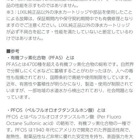
品の性能を示すものではありません。
※3：LIXIL純正品以外の浄水カートリッジや部品を使用したこと
による故障は、保証期間内や保守契約期間中でも有償修理となり
ますのでご注意ください。LIXIL純正品以外の浄水カートリッジ
が必ず不具合を起こす・性能を満たしていないと断定しているわ
けではありません。
■参考
・有機フッ素化合物（PFAS）とは
PFASとは4700種を超える有機フッ素化合物の総称です。自然界
で分解しにくく水などに蓄積することがわかったほか、人への毒
性も指摘されており、国際条約で廃絶や使用制限をしています。
近年、有害性や蓄積性が明らかになり、製造・使用が制限されて
いますが、一部地域の水道水から検出されており、社会問題とな
っています。
・PFOS（ペルフルオロオクタンスルホン酸）とは
PFOS とはペルフルオロオクタンスルホン酸（Per Fluoro
Octane Sulfonic acid）の略称で、有機フッ素化合物の一種で
す。PFOS は1940 年代にアメリカで開発された界面活性剤で、
耐熱性、耐薬品性など非常に優れた安定性を持ち、表面張力を大