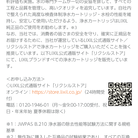
析評価も実施。水の専門チームが一切の妥協を排して、すべての
工程と品質を管理し、高いクオリティを追究しています。自社内
で整えられた高度な検査体制浄水カートリッジ・水栓の性能を維
持し、安定して使用いただけるよう、浄水カートリッジはLIXIL
純正品のご使用をお勧めします。
※3
なお、当社では、消費者の皆さまの安全を守り、確実に正規品を
お届けするために、当社が運営しているLIXIL公式通販サイト／
リクシルストアで浄水カートリッジをご購入いただくことを強く
推奨しています。以下LIXIL公式通販サイト「リクシルストア」
にて、LIXILブランドすべての浄水カートリッジを販売していま
す。
＜お申し込み方法＞
◇LIXIL公式通販サイト「リクシルストア」
オンライン：
https://store.lixil.co.jp/
（24時間受
付）
電話：0120-1946-01（月～金9:00-17:00受付、祝
日・年末年始 夏季休暇は除く）
※1：JWPAS B.210 浄水器の除去性能等試験方法に関する規格
基準
※2：無作為に購入した互換品の試験結果であり、すべての互換