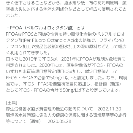
きく低下させることなどから、撥水剤や紙・布の防汚剤原料、航
空機火災に対応する泡消火剤成分などとして幅広く使用されてき
ました。
・PFOA（ペルフルオロオクタン酸）とは
PFOAはPFOSと同様の性質を持つ類似化合物のペルフルオロオ
クタン酸(Per Fluoro Octanoic Acid)の略称で、フライパンの
テフロン加工や食品包装紙の撥水加工の際の原料などとして幅広
く利用されてきました。
日本でも2010年にPFOSが、2021年にPFOAが規制対象物質に
指定されました。2020年には、厚生労働省がPFOS・PFOAの
いずれも水質管理目標設定項目に追加し、暫定目標値として
PFOS・PFOAの合計で50ng/L以下と設定しました。なお、環境
省では、PFOS・PFASを要監視項目に追加し、指針値（暫定）
としてPFOS・PFOAの合計で50ng/L以下と設定しています。
[出典]
厚生労働省水道水質管理の最近の動向について 2022.11.30
環境省水質汚濁に係る人の健康の保護に関する環境基準等の施行
等について（通知） 2020.05.28