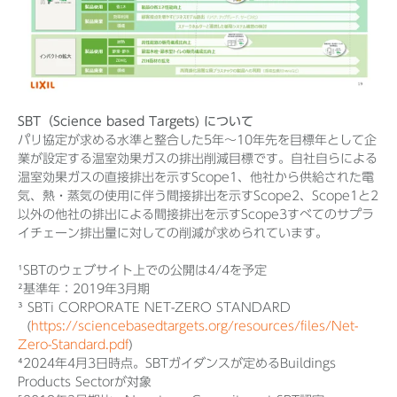
SBT（Science based Targets) について
パリ協定が求める水準と整合した5年〜10年先を目標年として企
業が設定する温室効果ガスの排出削減目標です。自社自らによる
温室効果ガスの直接排出を示すScope1、他社から供給された電
気、熱・蒸気の使用に伴う間接排出を示すScope2、Scope1と2
以外の他社の排出による間接排出を示すScope3すべてのサプラ
イチェーン排出量に対しての削減が求められています。
¹SBTのウェブサイト上での公開は4/4を予定
²基準年：2019年3月期
³ SBTi CORPORATE NET-ZERO STANDARD
(
https://sciencebasedtargets.org/resources/files/Net-
Zero-Standard.pdf
)
⁴2024年4月3日時点。SBTガイダンスが定めるBuildings
Products Sectorが対象