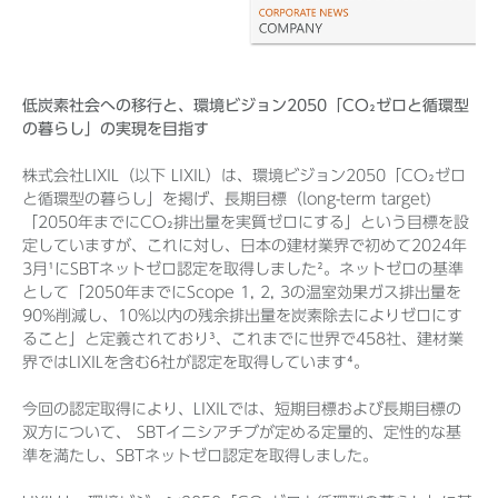
Before 2020
低炭素社会への移行と、環境ビジョン2050「CO₂ゼロと循環型
の暮らし」の実現を目指す
企業ニュースアーカイブ
株式会社LIXIL（以下 LIXIL）は、環境ビジョン2050「CO₂ゼロ
と循環型の暮らし」を掲げ、長期目標（long-term target)
製品ニュースアーカイブ
「2050年までにCO₂排出量を実質ゼロにする」という目標を設
定していますが、これに対し、日本の建材業界で初めて2024年
3月¹にSBTネットゼロ認定を取得しました²。ネットゼロの基準
として「2050年までにScope 1, 2, 3の温室効果ガス排出量を
90%削減し、10%以内の残余排出量を炭素除去によりゼロにす
ること」と定義されており³、これまでに世界で458社、建材業
界ではLIXILを含む6社が認定を取得しています⁴。
今回の認定取得により、LIXILでは、短期目標および長期目標の
双方について、 SBTイニシアチブが定める定量的、定性的な基
準を満たし、SBTネットゼロ認定を取得しました。