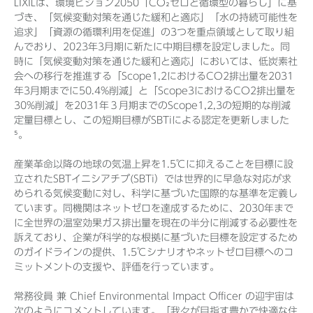
LIXILは、環境ビジョン2050「CO₂ゼロと循環型の暮らし」に基
づき、「気候変動対策を通じた緩和と適応」「水の持続可能性を
追求」「資源の循環利用を促進」の3つを重点領域として取り組
んでおり、2023年3月期に新たに中期目標を設定しました。同
時に「気候変動対策を通じた緩和と適応」においては、低炭素社
会への移行を推進する「Scope1,2におけるCO2排出量を2031
年3月期までに50.4%削減」と「Scope3におけるCO2排出量を
30%削減」を2031年３月期までのScope1,2,3の短期的な削減
定量目標とし、この短期目標がSBTiによる認定を更新しました
⁵。
産業革命以降の地球の気温上昇を1.5℃に抑えることを目標に設
立されたSBTイニシアチブ(SBTi）では世界的に早急な対応が求
められる気候変動に対し、科学に基づいた国際的な基準を定義し
ています。同機関はネットゼロを達成するために、2030年まで
に全世界の温室効果ガス排出量を現在の半分に削減する必要性を
訴えており、企業が科学的な根拠に基づいた目標を設定するため
のガイドラインの提供、1.5℃シナリオやネットゼロ目標へのコ
ミットメントの支援や、評価を行っています。
常務役員 兼 Chief Environmental Impact Officer​ の迎宇宙は
次のようにコメントしています。「我々が目指す豊かで快適な住