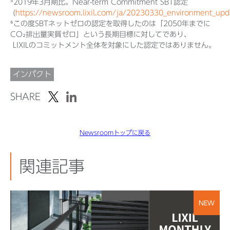
⁵2019年3月期比。Near-term Commitment SBT認定
(
https://newsroom.lixil.com/ja/20230330_environment_upd
⁶この度SBTネットゼロの認定を取得したのは「2050年までに
CO₂排出量実質ゼロ」という長期目標に対してであり、
LIXILのコミットメント全体を対象にした認定ではありません。
インパクト
SHARE
Newsroomトップに戻る
関連記事
NEW