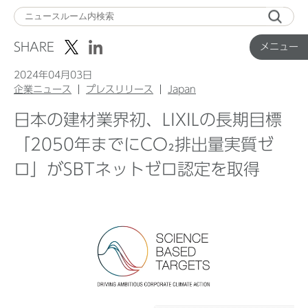
メ
ニ
SHARE
メニュー
ュ
ー
2024年04月03日
企業ニュース
プレスリリース
Japan
日本の建材業界初、LIXILの長期目標
Top
「2050年までにCO₂排出量実質ゼ
ロ」がSBTネットゼロ認定を取得
企業ニュース
国内製品ニュース
グローバル製品ニュース
IR ニュース