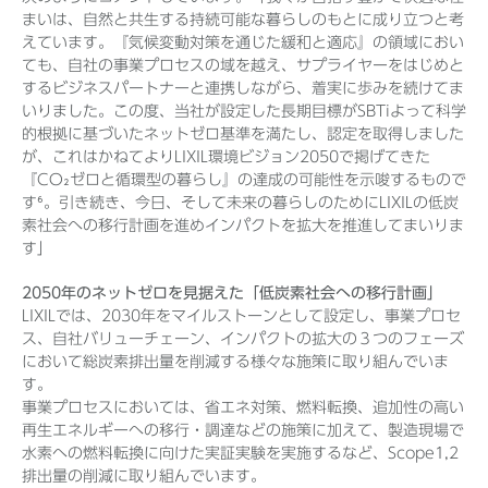
まいは、自然と共生する持続可能な暮らしのもとに成り立つと考
えています。『気候変動対策を通じた緩和と適応』の領域におい
ても、自社の事業プロセスの域を越え、サプライヤーをはじめと
するビジネスパートナーと連携しながら、着実に歩みを続けてま
いりました。この度、当社が設定した長期目標がSBTiよって科学
的根拠に基づいたネットゼロ基準を満たし、認定を取得しました
が、これはかねてよりLIXIL環境ビジョン2050で掲げてきた
『CO₂ゼロと循環型の暮らし』の達成の可能性を示唆するもので
す⁶。引き続き、今日、そして未来の暮らしのためにLIXILの低炭
素社会への移行計画を進めインパクトを拡大を推進してまいりま
す」
2050年のネットゼロを見据えた「低炭素社会への移行計画」
LIXILでは、2030年をマイルストーンとして設定し、事業プロセ
ス、自社バリューチェーン、インパクトの拡大の３つのフェーズ
において総炭素排出量を削減する様々な施策に取り組んでいま
す。
事業プロセスにおいては、省エネ対策、燃料転換、追加性の高い
再生エネルギーへの移行・調達などの施策に加えて、製造現場で
水素への燃料転換に向けた実証実験を実施するなど、Scope1,2
排出量の削減に取り組んでいます。