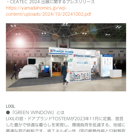
・CEATEC 2024 出展に関するプレスリリース
https://yamadahomes.jp/wp-
content/uploads/2024/10/20241002.pdf
LIXIL
●「GREEN WINDOW」とは
LIXILの窓・ドアブランドTOSTEMが2023年11月に定義、宣言
した豊かで快適な暮らしを実現し、環境負荷を低減する、地域に
最適な窓の総称です。省エネルギー性（窓の断熱性能と日射熱取