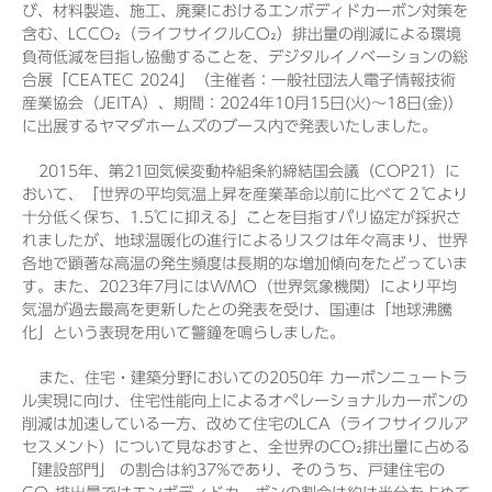
び、材料製造、施工、廃棄におけるエンボディドカーボン対策を
含む、LCCO₂（ライフサイクルCO₂）排出量の削減による環境
負荷低減を目指し協働することを、デジタルイノベーションの総
合展「CEATEC 2024」（主催者：一般社団法人電子情報技術
産業協会（JEITA）、期間：2024年10月15日(火)～18日(金)）
に出展するヤマダホームズのブース内で発表いたしました。
2015年、第21回気候変動枠組条約締結国会議（COP21）に
おいて、「世界の平均気温上昇を産業革命以前に比べて２℃より
十分低く保ち、1.5℃に抑える」ことを目指すパリ協定が採択さ
れましたが、地球温暖化の進行によるリスクは年々高まり、世界
各地で顕著な高温の発生頻度は長期的な増加傾向をたどっていま
す。また、2023年7月にはWMO（世界気象機関）により平均
気温が過去最高を更新したとの発表を受け、国連は「地球沸騰
化」という表現を用いて警鐘を鳴らしました。
また、住宅・建築分野においての2050年 カーボンニュートラ
ル実現に向け、住宅性能向上によるオペレーショナルカーボンの
削減は加速している一方、改めて住宅のLCA（ライフサイクルア
セスメント）について見なおすと、全世界のCO₂排出量に占める
「建設部門」 の割合は約37%であり、そのうち、戸建住宅の