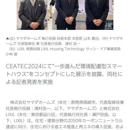
Before 2020
企業ニュースアーカイブ
▲(左) ヤマダホームズ 執行役員 技術本部 本部長 山本 眞也、(中) ヤマダホ
ームズ 代表取締役 兼 社長執行役員 清村 浩一
（右）LIXIL 常務役員 LIXIL Housing Technology サッシ・ドア事業部長
小林 智
製品ニュースアーカイブ
CEATEC2024にて“一歩進んだ環境配慮型スマー
トハウス”をコンセプトにした展示を披露、両社に
よる記者発表を実施
株式会社ヤマダホームズ（本社：群馬県高崎市、代表取締役兼
社長執行役員：清村浩一、以下、ヤマダホームズ）と株式会社
LIXIL（本社：東京都品川区、代表執行役社長：瀬戸欣哉、以
下、LIXIL）は、住宅・建築分野の2050年カーボンニュートラル
達成に向け、住宅における省エネ推進と再エネの導入促進、およ