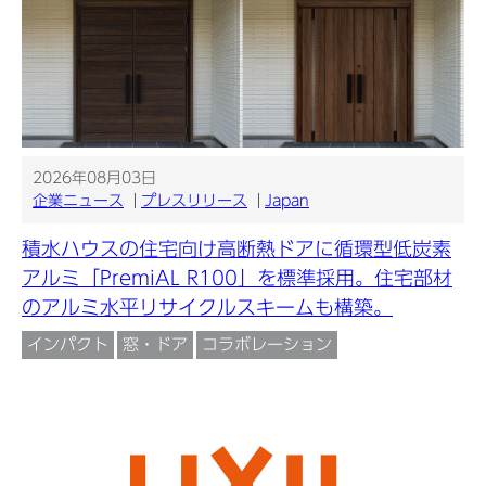
2026年08月03日
企業ニュース
プレスリリース
Japan
積水ハウスの住宅向け高断熱ドアに循環型低炭素
アルミ「PremiAL R100」を標準採用。住宅部材
のアルミ水平リサイクルスキームも構築。
インパクト
窓・ドア
コラボレーション