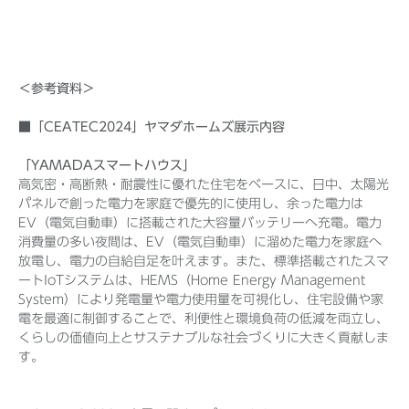
＜参考資料＞
■「CEATEC2024」ヤマダホームズ展示内容
「YAMADAスマートハウス」
高気密・高断熱・耐震性に優れた住宅をベースに、日中、太陽光
パネルで創った電力を家庭で優先的に使用し、余った電力は
EV（電気自動車）に搭載された大容量バッテリーへ充電。電力
消費量の多い夜間は、EV（電気自動車）に溜めた電力を家庭へ
放電し、電力の自給自足を叶えます。また、標準搭載されたスマ
ートIoTシステムは、HEMS（Home Energy Management
System）により発電量や電力使用量を可視化し、住宅設備や家
電を最適に制御することで、利便性と環境負荷の低減を両立し、
くらしの価値向上とサステナブルな社会づくりに大きく貢献しま
す。