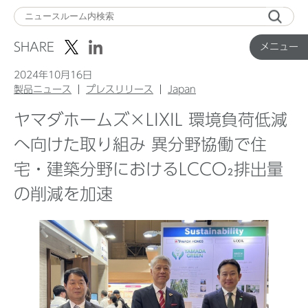
メ
ニ
SHARE
メニュー
ュ
ー
2024年10月16日
製品ニュース
プレスリリース
Japan
ヤマダホームズ×LIXIL 環境負荷低減
Top
へ向けた取り組み 異分野協働で住
宅・建築分野におけるLCCO₂排出量
企業ニュース
の削減を加速
国内製品ニュース
グローバル製品ニュース
IR ニュース