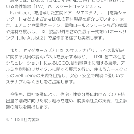
展示では、LIXILの「GREEN WINDOW」として推奨されて
いる高性能窓「TW」や、スマートロックシステム
「FamiLock」を搭載した玄関ドア「ジエスタ２」、「電動シャ
ッター」などさまざまなLIXILの建材製品を紹介しています。ま
た、エアコンや電動カーテン、電動ロールスクリーンなどの家電
や建材を展示し、LIXIL製品以外も含めた展示一式をIoTホームリ
ンク「Life Assist２」で操作する様子も実演します。
また、ヤマダホームズとLIXILのサステナビリティへの取組み
に関する共同の説明パネルを展示するほか、「LIXIL 省エネ住宅
シミュレーション」によるLCCO₂排出量算出に関する展示、ア
ルミや樹脂のリサイクルに関する展示を行い、住まう方一人ひと
りのwell-beingの実現を目指し、安心・安全で環境に優しいサ
ステナブルなくらしをご提案します。
今後も、両社協働により、住宅・建築分野におけるLCCO₂排
出量の削減に向けた取り組みを進め、脱炭素社会の実現、社会課
題の解決を目指します。
※１ LIXIL社内試算