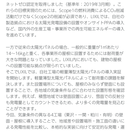
ネットゼロ認定を取得しました（基準年：2019年3月期）。こ
れらの目標実現のためには、Scope1の燃料消費によるCO₂削減
活動だけでなくScope2の削減が必須であり、LIXILでは、自社の
製造拠点における太陽光発電設備の設置やオンサイトPPAの導入
など、国内外の生産工場・事業所での再生可能エネルギーの導入
を進めています。
一方で従来の太陽光パネルの場合、一般的に重量が1㎡あたり
14〜16kgと重く、各事業所の屋根に設置するためには耐荷重が
大きな問題となっていました。LIXIL内においても、建物の屋根
への設置可能な拠点が限られていました。
そこでLIXILでは、自社工場の軽量薄型太陽光パネルの導入実証
を開始します。軽量薄型太陽光パネルによって耐荷重の課題を解
決します。また設置場所についても、屋根のみならず壁面にも設
置することで、各地域の気象条件などに合わせた設置形態を確認
します。例えば、積雪地域では壁面設置により、雪面での反射分
も発電量としてカウントできるため、より多くの発電量を見込む
ことができます。
今回、気象条件の異なる4工場（栗沢・一関・粕川・有明）の壁
面・屋根に導入することで、地域差や設置場所・施工面の違いに
よる発電性能を比較し、本格的な実装に向けて安定的な発電・運