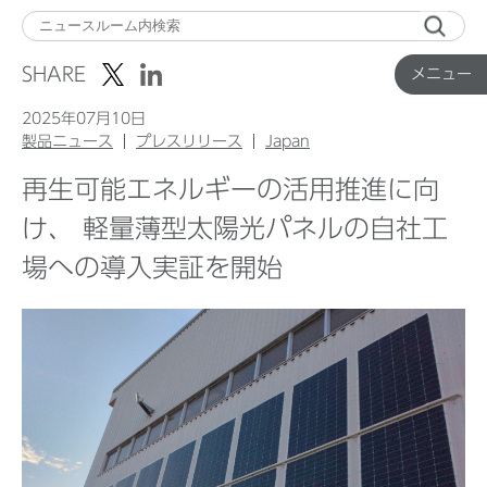
メ
ニ
SHARE
メニュー
ュ
ー
2025年07月10日
製品ニュース
プレスリリース
Japan
再生可能エネルギーの活用推進に向
Top
け、 軽量薄型太陽光パネルの自社工
場への導入実証を開始
企業ニュース
国内製品ニュース
グローバル製品ニュース
IR ニュース