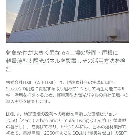
Before 2020
企業ニュースアーカイブ
気象条件が大きく異なる4工場の壁面・屋根に
製品ニュースアーカイブ
軽量薄型太陽光パネルを設置しその活用方法を検
証
株式会社LIXIL（以下LIXIL）は、脱炭素社会の実現に向け、
Scope2の削減に貢献する取り組みの1つとして再生可能エネル
ギー活用を推進するため、軽量薄型太陽光パネルの自社工場への
導入実証を開始します。
LIXILは、地球環境の改善への貢献を目指した環境ビジョン
2050「Zero Carbon and Circular Living (CO₂ゼロと循環型
の暮らし）」を掲げており、FYE2024には、日本の建材業界で
初めて、長期目標「2050年までにCO₂排出量実質ゼロ」のSBT