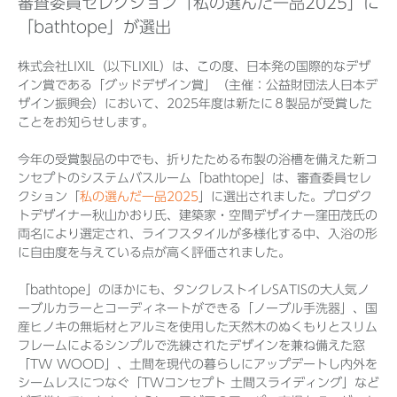
審査委員セレクション「私の選んだ一品2025」に
「bathtope」が選出
株式会社LIXIL（以下LIXIL）は、この度、日本発の国際的なデザ
Before 2020
イン賞である「グッドデザイン賞」（主催：公益財団法人日本デ
ザイン振興会）において、2025年度は新たに８製品が受賞した
企業ニュースアーカイブ
ことをお知らせします。
今年の受賞製品の中でも、折りたためる布製の浴槽を備えた新コ
製品ニュースアーカイブ
ンセプトのシステムバスルーム「bathtope」は、審査委員セレ
クション「
私の選んだ一品2025
」に選出されました。プロダク
トデザイナー秋山かおり氏、建築家・空間デザイナー窪田茂氏の
両名により選定され、ライフスタイルが多様化する中、入浴の形
に自由度を与えている点が高く評価されました。
「bathtope」のほかにも、タンクレストイレSATISの大人気ノ
ーブルカラーとコーディネートができる「ノーブル手洗器」、国
産ヒノキの無垢材とアルミを使用した天然木のぬくもりとスリム
フレームによるシンプルで洗練されたデザインを兼ね備えた窓
「TW WOOD」、土間を現代の暮らしにアップデートし内外を
シームレスにつなぐ「TWコンセプト 土間スライディング」など