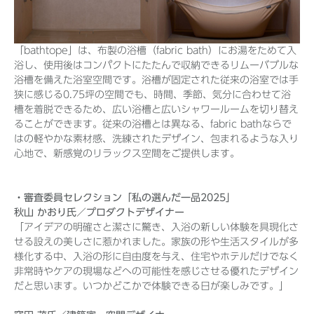
「bathtope」は、布製の浴槽（fabric bath）にお湯をためて入
浴し、使用後はコンパクトにたたんで収納できるリムーバブルな
浴槽を備えた浴室空間です。浴槽が固定された従来の浴室では手
狭に感じる0.75坪の空間でも、時間、季節、気分に合わせて浴
槽を着脱できるため、広い浴槽と広いシャワールームを切り替え
ることができます。従来の浴槽とは異なる、fabric bathならで
はの軽やかな素材感、洗練されたデザイン、包まれるような入り
心地で、新感覚のリラックス空間をご提供します。
・審査委員セレクション「私の選んだ一品2025」
秋山 かおり氏／プロダクトデザイナー
「アイデアの明確さと潔さに驚き、入浴の新しい体験を具現化さ
せる設えの美しさに惹かれました。家族の形や生活スタイルが多
様化する中、入浴の形に自由度を与え、住宅やホテルだけでなく
非常時やケアの現場などへの可能性を感じさせる優れたデザイン
だと思います。いつかどこかで体験できる日が楽しみです。」