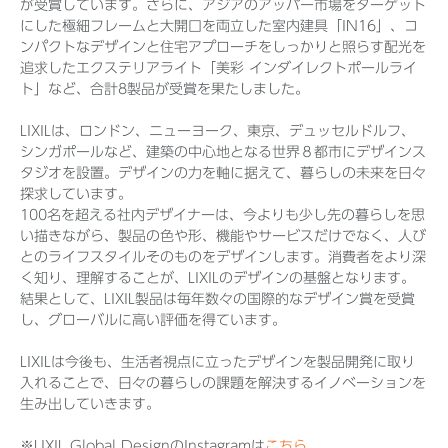
が受賞しています。さらに、アジアのアッパー市場をターゲット
にした極細フレームと大開口を両立した室内建具「IN16」、コ
ンパクトなデザインと住宅アプローチをしっかりと照らす配光を
追求したエクステリアライト「美彩 インダイレクトポールライ
ト」など、合計8製品が受賞を果たしました。
LIXILは、ロンドン、ニューヨーク、東京、デュッセルドルフ、
シンガポールなど、建築の中心地となる世界８都市にデザインス
タジオを設置。デザインの力を軸に据えて、暮らしの未来を日々
探求しています。
100名を超える社内デザイナーは、今よりも少し先の暮らしを思
い描きながら、製品の色や形、機能やサービスだけでなく、人び
とのライフスタイルそのものをデザインします。消費者をより深
く知り、理解することが、LIXILのデザインの基盤となります。
結果として、LIXIL製品は毎年数々の国際的なデザイン賞を受賞
し、グローバルに高い評価を得ています。
LIXILは今後も、生活者視点に立ったデザインを製品開発に取り
入れることで、日々の暮らしの課題を解決するイノベーションを
生み出していきます。
※LIXIL Global DesignのInstagramは
こちら