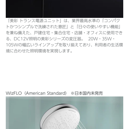
「美彩 トランス電源ユニット」は、業界最高水準の「コンパク
トかつシンプルで洗練された意匠」と「日々の使いやすい機能」
を兼ね備えた、戸建住宅・集合住宅・店舗・オフィスに使用でき
る、DC12V照明の美彩シリーズの変圧器。 20W・35W・
105Wの幅広いラインアップを取り揃えており、利用者の生活環
境に合わせた照明環境を実現します。
WizFLO（American Standard） ※日本国内未発売