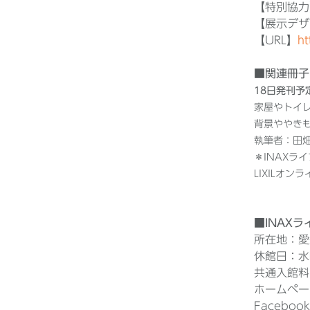
【特別協力
【展示デザ
【URL】
ht
■関連冊子
18日発刊予
家屋やトイ
背景ややき
執筆者：田
＊INAXラ
LIXILオ
■INAX
所在地：愛知
休館日：水曜
共通入館料
ホームペー
Faceboo