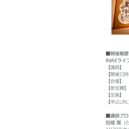
■開催概要
INAXラ
【講師】
【開催日時】
【会場】 
【参加費】
【定員】
【申込U
■講師プロ
田畑 潤
（