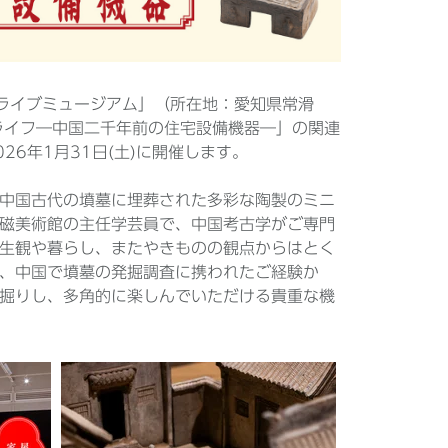
AXライブミュージアム」（所在地：愛知県常滑
ライフ―中国二千年前の住宅設備機器―」の関連
6年1月31日(土)に開催します。
中国古代の墳墓に埋葬された多彩な陶製のミニ
磁美術館の主任学芸員で、中国考古学がご専門
生観や暮らし、またやきものの観点からはとく
、中国で墳墓の発掘調査に携われたご経験か
掘りし、多角的に楽しんでいただける貴重な機