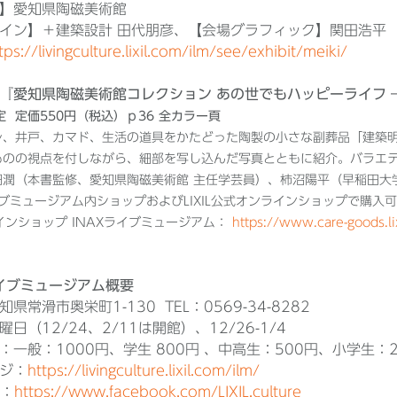
】愛知県陶磁美術館
イン】＋建築設計 田代朋彦、【会場グラフィック】関田浩平
tps://livingculture.lixil.com/ilm/see/exhibit/meiki/
『愛知県陶磁美術館コレクション あの世でもハッピーライフ
定 定価550円（税込）ｐ36 全カラー頁
レ、井戸、カマド、生活の道具をかたどった陶製の小さな副葬品「建築
ものの視点を付しながら、細部を写し込んだ写真とともに紹介。バラエ
畑潤（本書監修、愛知県陶磁美術館 主任学芸員）、柿沼陽平（早稲田大
イブミュージアム内ショップおよびLIXIL公式オンラインショップで購入
ンラインショップ INAXライブミュージアム：
https://www.care-goods.li
ライブミュージアム概要
県常滑市奥栄町1-130 TEL：0569-34-8282
日（12/24、2/11は開館）、12/26-1/4
：一般：1000円、学生 800円 、中高生：500円、小学生：2
ジ：
https://livingculture.lixil.com/ilm/
k：
https://www.facebook.com/LIXIL.culture