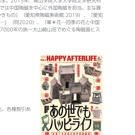
留学。2013年、青山学院大学大学院文学研究科
では中国陶磁を中心に外国陶磁を担当。主な展
きもの』（愛知県陶磁美術館 2019）、『愛知
─』（同2020）、『華＊花─四季の花と中国
7000年の旅～大山崎山荘でめぐる陶磁器ヒス
税込、各種割引あ