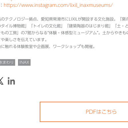
m：
https://www.instagram.com/lixil_inaxmuseums/
のテクノロジー拠点、愛知県常滑市にLIXILが開設する文化施設。「窯
のタイル博物館」「トイレの文化館」「建築陶器のはじまり館」「土・
もの工房」の7館からなる“体験・体感型ミュージアム”。土からやきも
さや楽しさを伝えています。
力に触れる体験教室や企画展、ワークショップも開催。
水まわり
INAX
PDFはこちら