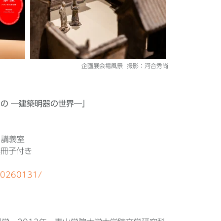
企画展会場風景 撮影：河合秀尚
の ―建築明器の世界―」
 講義室
連冊子付き
ki20260131/