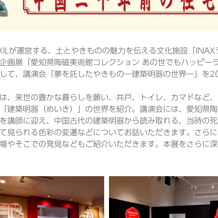
IXILが運営する、土とやきものの魅力を伝える文化施設「IN
企画展「愛知県陶磁美術館コレクション あの世でもハッピー
して、講演会「夢を託したやきもの―建築明器の世界―」を202
は、来世の豊かな暮らしを願い、井戸、トイレ、カマドなど、
「建築明器（めいき）」の世界を紹介。講演会には、愛知県陶
を講師に迎え、中国古代の建築明器から読み取れる、当時の死
て見られる色彩の変遷などについてお話いただきます。さらに
場やそこでの発見などもご紹介いただきます。本展をさらに深