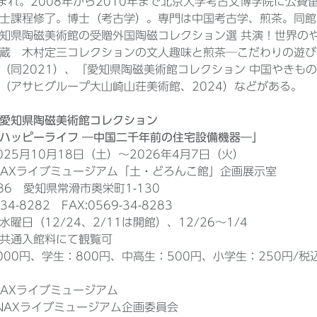
生まれ。2008年から2010年まで北京大学考古文博学院に公費
士課程修了。博士（考古学）。専門は中国考古学、煎茶。同館
知県陶磁美術館の受贈外国陶磁コレクション選 共演！世界のや
蔵 木村定三コレクションの文人趣味と煎茶─こだわりの遊び
（同2021）、『愛知県陶磁美術館コレクション 中国やきもの
（アサヒグループ大山崎山荘美術館、2024）などがある。
愛知県陶磁美術館コレクション
ハッピーライフ ―中国二千年前の住宅設備機器―」
025月10月18日（土）～2026年4月7日（火）
NAXライブミュージアム「土・どろんこ館」企画展示室
586 愛知県常滑市奥栄町1-130
-34-8282 FAX:0569-34-8283
曜日（12/24、2/11は開館）、12/26～1/4
】共通入館料にて観覧可
000円、学生：800円、中高生：500円、小学生：250円/
NAXライブミュージアム
INAXライブミュージアム企画委員会