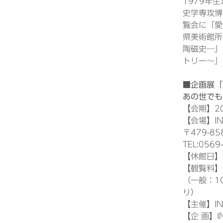
1979年
史学専攻博
覧会に『愛
県美術館所
陶磁史─』
トリー～』
■企画展「
あの世でも
【会期】2
【会場】I
〒479-8
TEL:0569
【休館日】水
【観覧料
（一般：1
り）
【主催】I
【企 画】