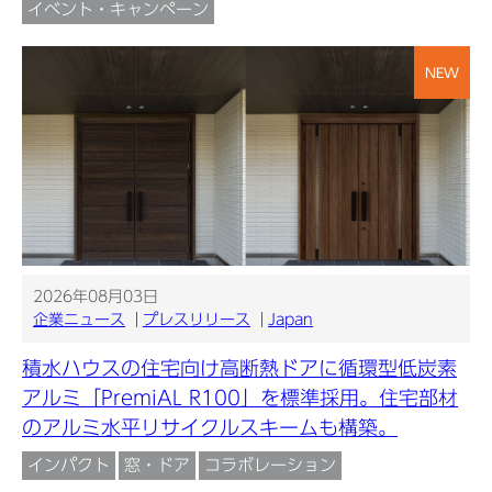
イベント・キャンペーン
NEW
2026年08月03日
企業ニュース
プレスリリース
Japan
積水ハウスの住宅向け高断熱ドアに循環型低炭素
アルミ「PremiAL R100」を標準採用。住宅部材
のアルミ水平リサイクルスキームも構築。
インパクト
窓・ドア
コラボレーション