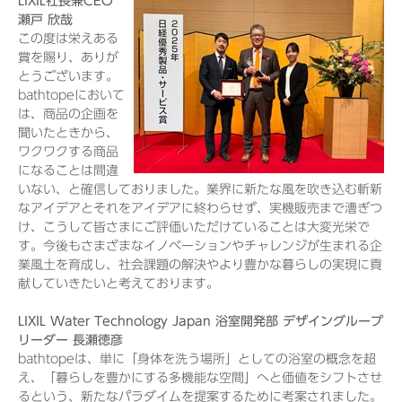
LIXIL社長兼CEO
瀬戸 欣哉
この度は栄えある
賞を賜り、ありが
とうございます。
bathtopeにおいて
は、商品の企画を
聞いたときから、
ワクワクする商品
になることは間違
いない、と確信しておりました。業界に新たな風を吹き込む斬新
なアイデアとそれをアイデアに終わらせず、実機販売まで漕ぎつ
け、こうして皆さまにご評価いただけていることは大変光栄で
す。今後もさまざまなイノベーションやチャレンジが生まれる企
業風土を育成し、社会課題の解決やより豊かな暮らしの実現に貢
献していきたいと考えております。
LIXIL Water Technology Japan 浴室開発部 デザイングループ
リーダー 長瀬徳彦
bathtopeは、単に「身体を洗う場所」としての浴室の概念を超
え、「暮らしを豊かにする多機能な空間」へと価値をシフトさせ
るという、新たなパラダイムを提案するために考案されました。