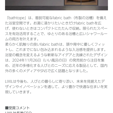
「bathtope」は、着脱可能なfabric bath（布製の浴槽）を備え
Before 2020
た浴室空間です。お湯に浸かりたいときだけfabric bathを広
げ、使わないときはコンパクトにたたんで収納。限られたスペー
企業ニュースアーカイブ
スを有効活用することで、ゆとりのある浴槽と広いシャワールー
ムの両方を叶えます。
柔らかく肌触りの良いfabric bathは、頭や背中に優しくフィッ
製品ニュースアーカイブ
トし、これまでにない包み込まれるような入浴感を提供します。
浴室の概念を変えるような斬新なアイデアと洗練されたデザイン
は、2024年11月26日（いい風呂の日）の発売前から注目を集
め、近年の多様化する人びとのニーズに応える製品として、国内
外の多くのメディアやSNSで広く話題となりました。
LIXILは今後も、人びとの暮らしに寄り添い、未来を見据えたデ
ザインやイノベーションを通して、より豊かで快適な住まいを実
現していきます。
■受賞コメント