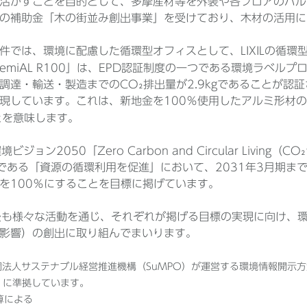
活かすことを目的として、多摩産材等を外装や各フロアのバル
の補助金「木の街並み創出事業」を受けており、木材の活用に
件では、環境に配慮した循環型オフィスとして、LIXILの循環型低
emiAL R100」は、EPD認証制度の一つである環境ラベルプロ
調達・輸送・製造までのCO₂排出量が2.9kgであることが認
現しています。これは、新地金を100％使用したアルミ形材の
とを意味します。
、環境ビジョン2050「Zero Carbon and Circular Li
である「資源の循環利用を促進」において、2031年3月期ま
を100％にすることを目標に掲げています。
は今後も様々な活動を通じ、それぞれが掲げる目標の実現に向け
影響）の創出に取り組んでまいります。
団法人サステナブル経営推進機構（SuMPO）が運営する環境情報開示方法
」に準拠しています。
試算による