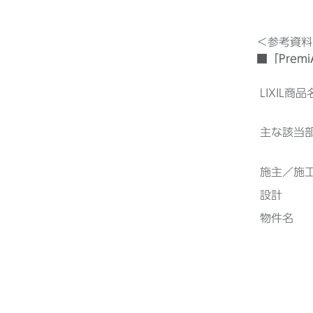
＜参考資料
■「Prem
LIXIL商品
主な該当
施主／施
設計
物件名