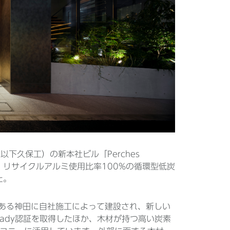
以下久保工）の新本社ビル「Perches
、リサイクルアルミ使用比率100%の循環型低炭
た。
である神田に自社施工によって建設され、新しい
eady認証を取得したほか、木材が持つ高い炭素