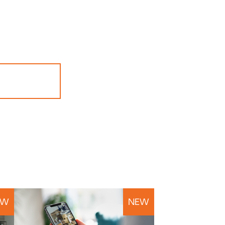
EW
NEW