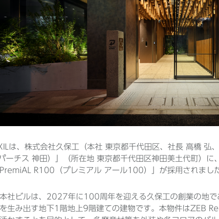
IXILは、株式会社久保工（本社 東京都千代田区、社長 高橋 弘、
（パーチス 神田）」（所在地 東京都千代田区神田美土代町）に
remiAL R100（プレミアル アール100）」が採用されまし
本社ビルは、2027年に100周年を迎える久保工の創業の地
を生み出す地下1階地上9階建ての建物です。本物件はZEB R