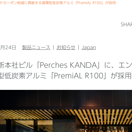
ィドカーボン削減に貢献する循環型低炭素アルミ「PremiAL R100」が採用
SHA
2月24日
製品ニュース
お知らせ
Japan
新本社ビル「Perches KANDA」に、
低炭素アルミ「PremiAL R100」が採用