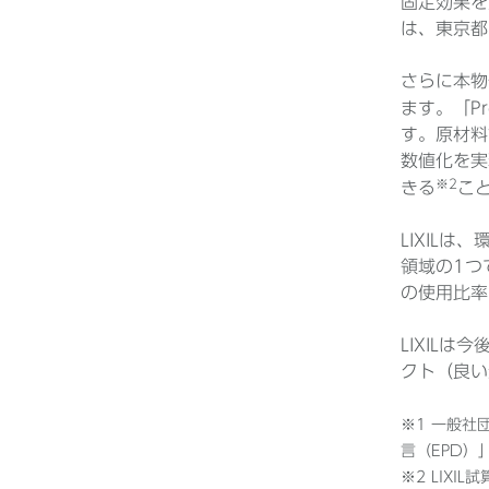
固定効果を
は、東京都
さらに本物
ます。「Pr
す。原材料
数値化を実
※2
きる
こ
LIXILは
領域の1つ
の使用比率
LIXIL
クト（良い
※1 一般社
言（EPD）
※2 LIXIL