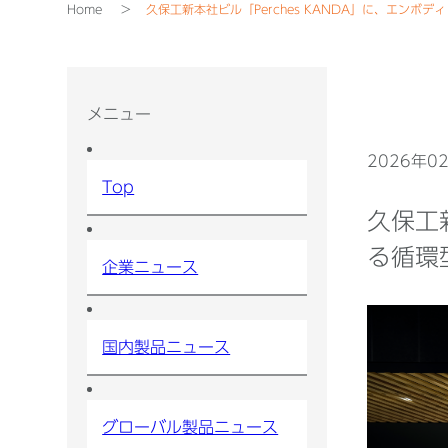
Home
久保工新本社ビル「Perches KANDA」に、エンボデ
メニュー
2026年0
Top
久保工
る循環型
企業ニュース
国内製品ニュース
グローバル製品ニュース