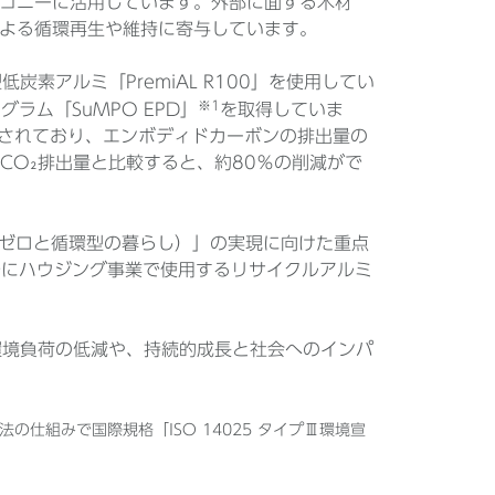
コニーに活用しています。外部に面する木材
よる循環再生や維持に寄与しています。
炭素アルミ「PremiAL R100」を使用してい
※1
グラム「SuMPO EPD」
を取得していま
証されており、エンボディドカーボンの排出量の
CO₂排出量と比較すると、約80％の削減がで
ving（CO₂ゼロと循環型の暮らし）」の実現に向けた重点
でにハウジング事業で使用するリサイクルアルミ
、環境負荷の低減や、持続的成長と社会へのインパ
の仕組みで国際規格「ISO 14025 タイプⅢ環境宣