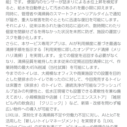
能」です。 便器内のセンサーが詰まりによる水位上昇を検知す
ると、給水を自動停止して汚水のあふれを最小限に抑えます。
同時に、管理者や清掃員のスマートフォンへリアルタイムで通知
が届き、重大な被害を防ぐとともに迅速な復旧を可能にします。
それにより、従来はあふれた後の対応に追われ、数時間にわたり
個室を閉鎖せざるを得なかった状況を未然に防ぎ、施設の運営リ
スクを最小化します。
さらに、本サービス専用アプリは、AIが利用頻度に基づき最適な
清掃手順を指示する「利用実態に即したオンデマンド清掃（メリ
ハリ清掃）」を実現します。 全ての個室を巡回する必要がなく
なり、清掃品質を維持したまま従来の定期巡回型清掃に比べ、作
業時間の最大45%削減（当社試算）を可能にします。
今までのトイレは、大規模なオフィスや商業施設での設置を目的
とした壁排水のトイレであったのに対して、今回発売するトイレ
は床置き（床排水）のトイレで、連続洗浄が可能なフラッシュバ
ルブ並みの利便性と、低水圧現場でも設置できる柔軟性を兼ね備
えており、小規模施設や店舗（「コンビニエンスストア」「雑居
ビル内の飲食店」「クリニック」）など、新築・改修を問わず幅
広い物件への導入が可能です。
LIXILは、深刻化する清掃員不足や労働力不足に対し、AIとIoTを
活用した「新しいトイレマネージメント」を実現する「LIXIL