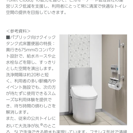
Toilet Cloud」の拡充を通じて、ビルオーナーや管理会社の運
営リスク低減を支援し、利用者にとって常に清潔で快適なトイレ
空間の提供を目指していきます。
＜参考資料＞
■パブリック向けクイック
タンク式床置便器の特長：
奥行き675mmのコンパク
ト設計で、給水ホースや止
水栓などを隠し、すっきり
とした空間を演出します。
洗浄間隔は約20秒と短
く、利用者の多い駅構内や
イベント施設でも、次の方
が待たずに使用できるスム
ーズな利用体験を提供で
き、待ち時間の煩わしさを
解消します。
また、従来の公共トイレに
※
おいて大洗浄が8L
のとこ
ろ、5Lで洗浄できる節水も実現しています。フチレス形状で清掃