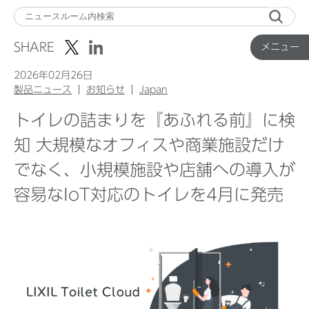
メ
ニ
SHARE
メニュー
ュ
ー
2026年02月26日
製品ニュース
お知らせ
Japan
トイレの詰まりを『あふれる前』に検
Top
知 大規模なオフィスや商業施設だけ
でなく、小規模施設や店舗への導入が
企業ニュース
容易なIoT対応のトイレを4月に発売
国内製品ニュース
グローバル製品ニュース
IR ニュース