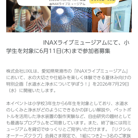
Before 2020
企業ニュースアーカイブ
INAXライブミュージアムにて、小
学生を対象に6月11日(木)まで参加者募集
製品ニュースアーカイブ
株式会社LIXILは、愛知県常滑市の「INAXライブミュージアム」
において、水の大切さや仕組みを楽しく体験できる夏休み向けの
特別企画「水道水と浄水について学ぼう！」を2026年7月29日
（水）に開催いたします。
本イベントは小学校3年生から6年生を対象としており、水道水
のしくみと浄水がどのようにできるかの詳しい解説や、ペットボ
トルを活用した浄水装置の製作実験など、自由研究の題材として
も最適なプログラムをご用意しています。また、終了後には同ミ
ュージアムを貸切でゆっくりとご見学いただけます。「リクシル
オーナーズクラブ」会員さま限定で、1組につき2〜3名のご家族