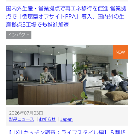
国内外生産・営業拠点で再エネ移行を促進 営業拠
点で「循環型オフサイトPPA」導入、国内外の生
産拠点5工場でも推進加速
インパクト
NEW
2026年07月03日
製品ニュース
お知らせ
Japan
【LIXILキッチン調査：ライフスタイル編】８割超