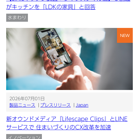
がキッチンを「LDKの家具」と回答
水まわり
NEW
2026年07月01日
製品ニュース
プレスリリース
Japan
新オウンドメディア『Lifescape Clips』とLINE
サービスで 住まいづくりのCX改革を加速
イノベーション