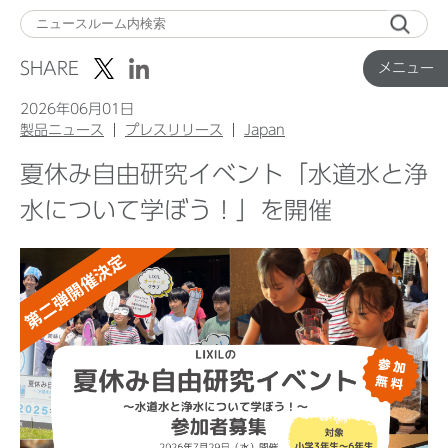
メ
ニ
SHARE
メニュー
ュ
ー
2026年06月01日
製品ニュース
プレスリリース
Japan
夏休み自由研究イベント「水道水と浄
Top
水について学ぼう！」を開催
企業ニュース
国内製品ニュース
グローバル製品ニュース
IR ニュース