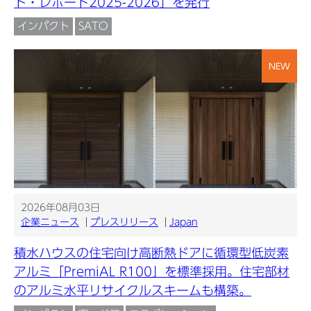
ト・レポート2025-2026」を発行
インパクト
SATO
NEW
2026年08月03日
企業ニュース
プレスリリース
Japan
積水ハウスの住宅向け高断熱ドアに循環型低炭素
アルミ「PremiAL R100」を標準採用。住宅部材
のアルミ水平リサイクルスキームも構築。