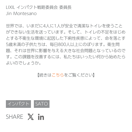
LIXIL インパクト戦略委員会 委員長
Jin Montesano
Before 2020
世界では、いまだに4人に1人が安全で清潔なトイレを使うこと
ができない生活を送っています。そして、トイレの不足をはじめ
企業ニュースアーカイブ
とする不衛生な環境に起因した下痢性疾患によって、命を落とす
5歳未満の子供たちは、毎日800人以上にのぼります。衛生問
題、それは世界に影響を与える大きな社会問題となっているので
す。この課題を改善するには、私たちはいったい何から始めたら
製品ニュースアーカイブ
よいのでしょうか。
【続きは
こちら
をご覧ください】
インパクト
SATO
SHARE