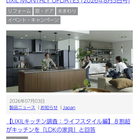
LIXIL MONTHLY UPDATES [2026年8月5日号]
リフォーム
窓・ドア
水まわり
イベント・キャンペーン
2026年07月03日
製品ニュース
お知らせ
Japan
【LIXILキッチン調査：ライフスタイル編】８割超
がキッチンを「LDKの家具」と回答