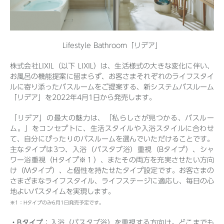
Before 2020
Lifestyle Bathroom「リデア」
企業ニュースアーカイブ
株式会社LIXIL（以下 LIXIL）は、生活様式の大きな変化に伴い、
お風呂の機能提案に留まらず、お客さまそれぞれのライフスタイ
ルに寄り添ったバスルームをご提案する、新システムバスルーム
「リデア」を2022年4月1日から発売します。
製品ニュースアーカイブ
「リデア」の最大の魅力は、「私らしさが見つかる、バスルー
ム。」をコンセプトに、生活スタイルや入浴スタイルに合わせ
て、自分にぴったりのバスルームを選んでいただけることです。
主なタイプは3つ、入浴（バスタブ浴）重視（Bタイプ）、シャ
ワー浴重視（Hタイプ※１）、またその両方を充実させたい方向
け（Mタイプ）、と個性を持たせたタイプ設定です。お客さまの
さまざまなライフスタイル、ライフステージに適応し、毎日の心
地よいバスタイムを実現します。
※1：Hタイプのみ6月1日発売予定です。
・Bタイプ
：入浴（バスタブ浴）を重視する方向け。どこまでも