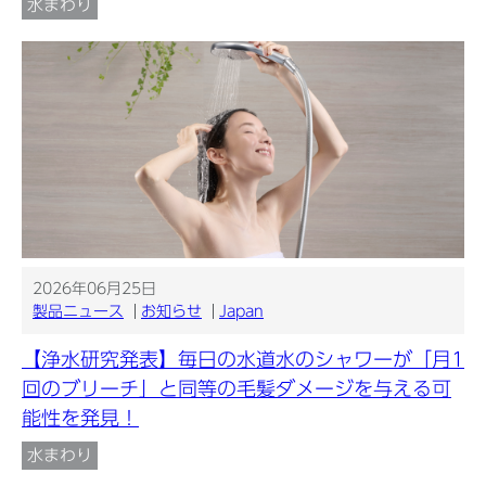
水まわり
2026年06月25日
製品ニュース
お知らせ
Japan
【浄水研究発表】毎日の水道水のシャワーが「月1
回のブリーチ」と同等の毛髪ダメージを与える可
能性を発見！
水まわり