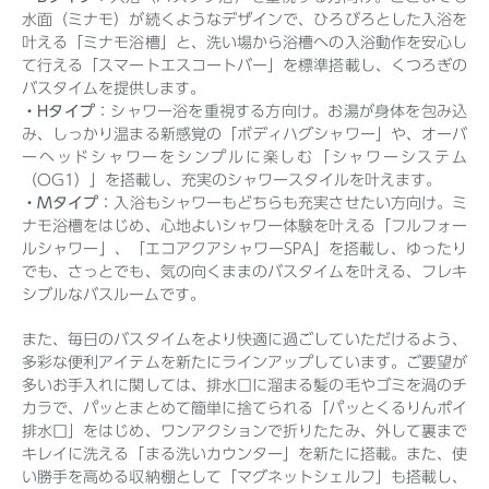
水面（ミナモ）が続くようなデザインで、ひろびろとした入浴を
叶える「ミナモ浴槽」と、洗い場から浴槽への入浴動作を安心し
て行える「スマートエスコートバー」を標準搭載し、くつろぎの
バスタイムを提供します。
・Hタイプ
：シャワー浴を重視する方向け。お湯が身体を包み込
み、しっかり温まる新感覚の「ボディハグシャワー」や、オーバ
ーヘッドシャワーをシンプルに楽しむ「シャワーシステム
（OG1）」を搭載し、充実のシャワースタイルを叶えます。
・Mタイプ
：入浴もシャワーもどちらも充実させたい方向け。ミ
ナモ浴槽をはじめ、心地よいシャワー体験を叶える「フルフォー
ルシャワー」、「エコアクアシャワーSPA」を搭載し、ゆったり
でも、さっとでも、気の向くままのバスタイムを叶える、フレキ
シブルなバスルームです。
また、毎日のバスタイムをより快適に過ごしていただけるよう、
多彩な便利アイテムを新たにラインアップしています。ご要望が
多いお手入れに関しては、排水口に溜まる髪の毛やゴミを渦のチ
カラで、パッとまとめて簡単に捨てられる「パッとくるりんポイ
排水口」をはじめ、ワンアクションで折りたたみ、外して裏まで
キレイに洗える「まる洗いカウンター」を新たに搭載。また、使
い勝手を高める収納棚として「マグネットシェルフ」も搭載し、