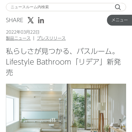
メ
ニ
SHARE
メニュー
ュ
ー
2022年03月22日
製品ニュース
プレスリリース
私らしさが見つかる、バスルーム。
Top
Lifestyle Bathroom「リデア」新発
売
企業ニュース
国内製品ニュース
グローバル製品ニュース
IR ニュース