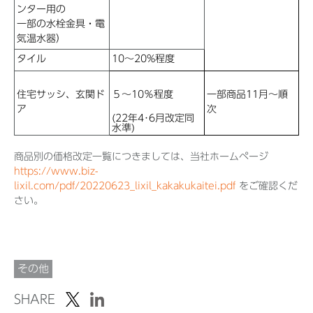
ンター用の
一部の水栓金具・電
気温水器）
タイル
10
～
20%
程度
住宅サッシ、玄関ド
５～10％程度
一部商品
11
月～順
ア
次
(22
年
4
･
6
月改定同
水準
)
商品別の価格改定一覧につきましては、当社ホームページ
https://www.biz-
lixil.com/pdf/20220623_lixil_kakakukaitei.pdf
をご確認くだ
さい。
その他
SHARE