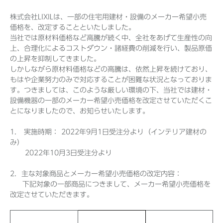
株式会社LIXILは、一部の住宅用建材・設備のメーカー希望小売
価格を、改定することといたしました。
当社では原材料価格など高騰が続く中、全社をあげて生産性の向
Before 2020
上、合理化によるコストダウン・諸経費の削減を行い、製品原価
の上昇を抑制してきました。
企業ニュースアーカイブ
しかしながら原材料価格などの高騰は、依然上昇を続けており、
もはや企業努力のみで対応することが困難な状況となっておりま
す。つきましては、このような厳しい環境の下、当社では建材・
製品ニュースアーカイブ
設備機器の一部のメーカー希望小売価格を改定させていただくこ
とになりましたので、お知らせいたします。
1． 実施時期： 2022年9月1日受注分より（インテリア建材の
み）
2022年10月3日受注分より
2．主な対象商品とメーカー希望小売価格の改定内容：
下記対象の一部商品につきまして、メーカー希望小売価格を
改定させていただきます。