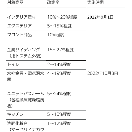
対象商品
改定率
実施時期
2022
年
9
月
1
日
インテリア建材
10%
～
20%
程度
エクステリア
5
～
15
％程度
フロント商品
10%
程度
金属サイディング
15
～
27%
程度
（旭トステム外装）
トイレ
2
～
14%
程度
水栓金具・電気温水
4
～
19
%
程度
2022
年
10
月
3
日
器
ユニットバスルーム
5
～
24%
程度
（各種換気乾燥暖房
機）
キッチン
5
～
10%
程度
洗面化粧台
1
～
12%
程度
（マーベリ
イ
ナカウ