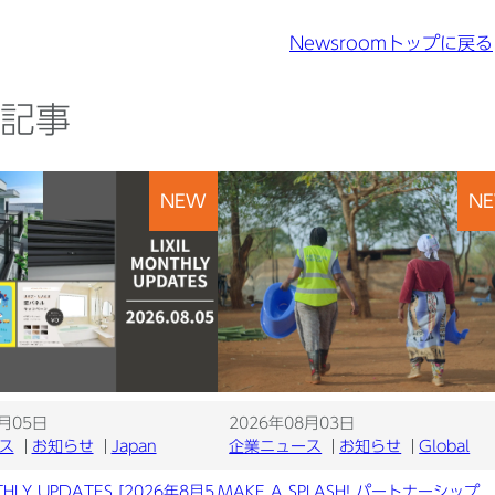
Newsroomトップに戻る
記事
NEW
N
8月05日
2026年08月03日
ス
お知らせ
Japan
企業ニュース
お知らせ
Global
THLY UPDATES [2026年8月5
MAKE A SPLASH! パートナーシップ 