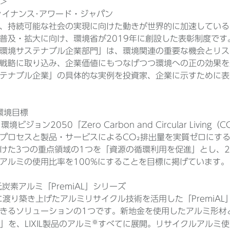
＞
ファイナンス･アワード・ジャパン
、持続可能な社会の実現に向けた動きが世界的に加速している
の普及・拡大に向け、環境省が2019年に創設した表彰制度です
環境サステナブル企業部門」は、環境関連の重要な機会とリス
戦略に取り込み、企業価値にもつなげつつ環境への正の効果を
テナブル企業」の具体的な実例を投資家、企業に示すために表
の環境目標
、環境ビジョン2050「Zero Carbon and Circular Li
プロセスと製品・サービスによるCO₂排出量を実質ゼロにす
けた3つの重点領域の1つを「資源の循環利用を促進」とし、2
アルミの使用比率を100%にすることを目標に掲げています。
低炭素アルミ「PremiAL」シリーズ
に渡り築き上げたアルミリサイクル技術を活用した「PremiA
きるソリューションの1つです。新地金を使用したアルミ形材と
※
AL」を、LIXIL製品のアルミ
すべてに展開。リサイクルアルミ使用比率