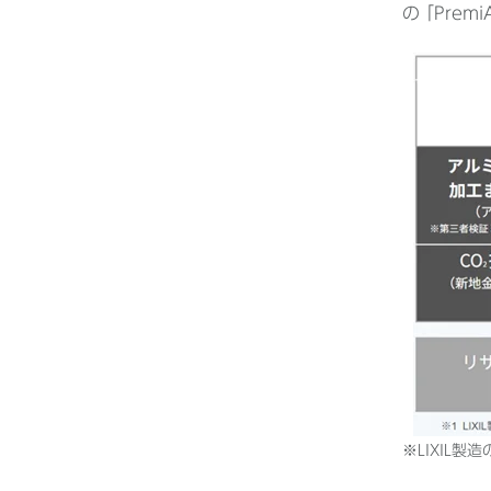
の ｢Pre
※LIXIL製