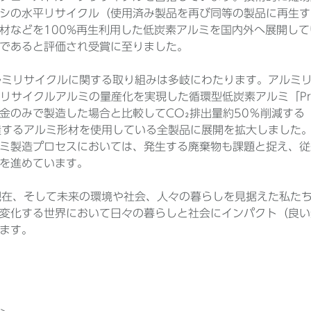
シの水平リサイクル（使用済み製品を再び同等の製品に再生す
材などを100%再生利用した低炭素アルミを国内外へ展開し
であると評価され受賞に至りました。
のアルミリサイクルに関する取り組みは多岐にわたります。アル
％リサイクルアルミの量産化を実現した循環型低炭素アルミ「Pre
金のみで製造した場合と比較してCO₂排出量約50％削減する「
が製造するアルミ形材を使用している全製品に展開を拡大しました
ミ製造プロセスにおいては、発生する廃棄物も課題と捉え、従
を進めています。
は、現在、そして未来の環境や社会、人々の暮らしを見据えた私
変化する世界において日々の暮らしと社会にインパクト（良い
ます。