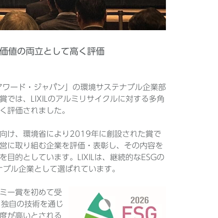
値の両立として高く評価
ス・アワード・ジャパン」の環境サステナブル企業部
では、LIXILのアルミリサイクルに対する多角
く評価されました。
向け、環境省により2019年に創設された賞で
経営に取り組む企業を評価・表彰し、その内容を
的としています。LIXILは、継続的なESGの
ナブル企業として選ばれています。
ミー賞を初めて受
、独自の技術を通じ
度が高いとされる