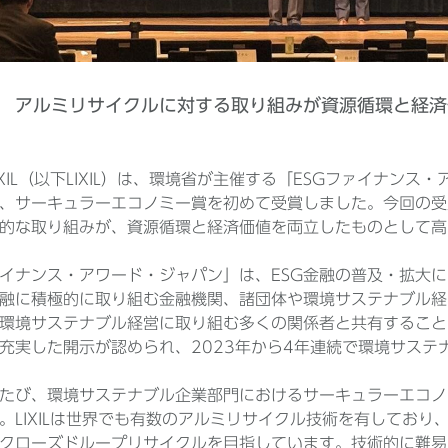
リサイクルに対する取り組みが資源循環と経済価
IXIL（以下LIXIL）は、環境省が主催する「ESGファイナン
、サーキュラーエコノミー賞を初めて受賞しました。今回の受賞
的な取り組みが、資源循環と経済価値を両立したものとして高
ァイナンス・アワード・ジャパン」は、ESG金融の普及・拡大に
金融に積極的に取り組む金融機関、諸団体や環境サステナブル
や環境サステナブル経営に取り組む多くの関係者と共有することを目
充実した開示が認められ、2023年から4年連続で環境サステ
たび、環境サステナブル企業部門におけるサーキュラーエコノ
。LIXILは世界でも有数のアルミリサイクル技術を有しており
クローズドループリサイクルを目指しています。技術的に難易