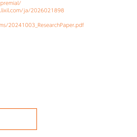
/premial/
.lixil.com/ja/2026021898
mms/20241003_ResearchPaper.pdf