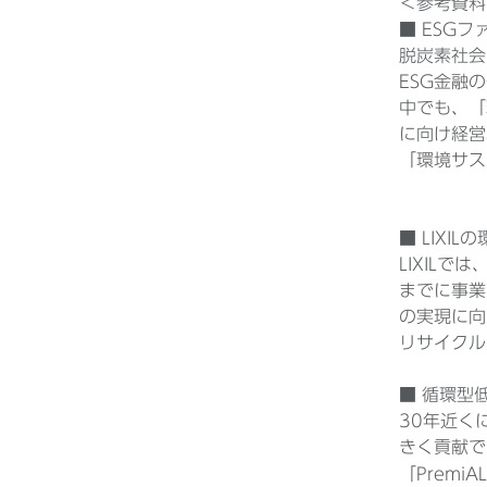
＜参考資料
■ ESG
脱炭素社会
ESG金融
中でも、「
に向け経営
「環境サス
■ LIXIL
LIXILでは
までに事業
の実現に向
リサイクル
■ 循環型
30年近く
きく貢献で
「Premi