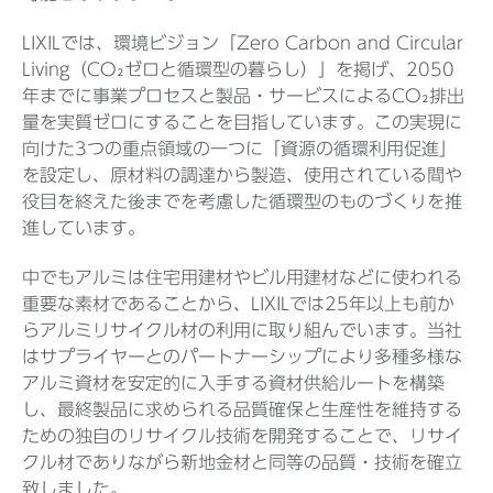
LIXILでは、環境ビジョン「Zero Carbon and Circular
Living（CO₂ゼロと循環型の暮らし）」を掲げ、2050
年までに事業プロセスと製品・サービスによるCO₂排出
量を実質ゼロにすることを目指しています。この実現に
向けた3つの重点領域の一つに「資源の循環利用促進」
を設定し、原材料の調達から製造、使用されている間や
役目を終えた後までを考慮した循環型のものづくりを推
進しています。
中でもアルミは住宅用建材やビル用建材などに使われる
重要な素材であることから、LIXILでは25年以上も前か
らアルミリサイクル材の利用に取り組んでいます。当社
はサプライヤーとのパートナーシップにより多種多様な
アルミ資材を安定的に入手する資材供給ルートを構築
し、最終製品に求められる品質確保と生産性を維持する
ための独自のリサイクル技術を開発することで、リサイ
クル材でありながら新地金材と同等の品質・技術を確立
致しました。