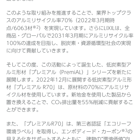
このような取り組みを推進することで、業界トップクラ
スのアルミリサイクル率70%（2022年3月期時
※2
点/6063材
）を実現しています。さらにLIXILは、全
商品・グローバルで2031年3月期にアルミリサイクル率
100%の達成を目指し、脱炭素・資源循環型社会の実現
に向けて貢献していきます。
そしてこの度、この活動によって誕生した、低炭素型ア
ルミ形材「プレミアル（PremiAL）」シリーズを新たに
展開します。2022年12月に展開する低炭素型アルミ形
材「プレミアル R70」は、原材料の70%にアルミリサ
イクル材を使用しています。新地金を使用した製品から
置き換えることで、CO₂排出量を55%削減に貢献するこ
とができます。
また、「プレミアルR70」は、第三者認証「エコリーフ
※3
環境ラベル」を取得し、エンボディード・カーボン
の
見える化をサポートするとともに、建物の“環境価値”向