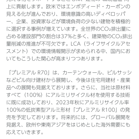
上に貢献します。欧米ではエンボディード・カーボンの
見える化が進んでおり、環境意識の高いディベロッパ
ー、企業、投資家などが環境負荷の少ない建物を積極的
に選択する事例が増えています。全世界のCO₂排出量に
占める建設部門の割合は37%と多く、建築物のCO₂排出
量削減の推進が不可欠です。LCA（ライフサイクルアセ
スメント）での環境情報開示が求められる中、国内にお
いてもこうした関心が高まりつつあります。
「プレミアル R70」は、カーテンウォール、ビルサッシ
などビル向け建材から展開し、今後は住宅用建材・産業
品への展開も見据えております。さらに、当社は原材料
すべて（100%）にアルミリサイクル材を使用する技術
に既に成功しており、2023年秋にアルミリサイクル率
100%の低炭素型アルミ形材「プレミアル R100」の発
売を予定しております。将来的には、グローバル展開を
見据え、欧州や東南アジアをはじめとした海外需要にも
応えていきます。