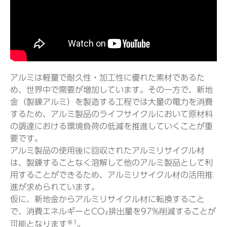
アルミは軽量で耐久性・加工性に優れた素材であるた
め、世界中で需要が増加しています。その一方で、新地
金（製錬アルミ）を製造する工程では大量の電力を消費
するため、アルミ製品のライフサイクルにおいて原材料
の調達における環境負荷の低減を推進していくことが重
要です。
アルミ製品の使用後に回収されたアルミリサイクル材
は、製錬することなく溶解して他のアルミ製品として利
用することができるため、アルミリサイクル材の活用推
進が求められています。
仮に、新地金からアルミリサイクル材に転換すること
で、消費エネルギーとCO₂排出量を97%削減することが
※1
可能となります
。