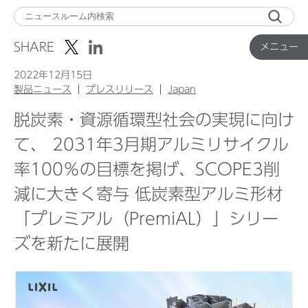
メ
ニ
SHARE
メニュー
ュ
ー
2022年12月15日
製品ニュース
プレスリリース
Japan
脱炭素・資源循環型社会の実現に向け
Top
て、 2031年3月期アルミリサイクル
率100％の目標を掲げ、SCOPE3削
企業ニュース
減に大きく寄与 低炭素型アルミ形材
国内製品ニュース
「プレミアル（PremiAL）」シリー
ズを新たに展開
グローバル製品ニュース
IR ニュース