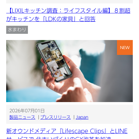
【LIXILキッチン調査：ライフスタイル編】８割超
がキッチンを「LDKの家具」と回答
水まわり
NEW
2026年07月01日
製品ニュース
プレスリリース
Japan
新オウンドメディア『Lifescape Clips』とLINE