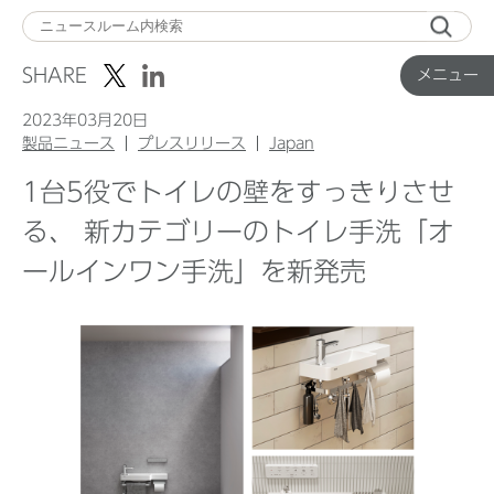
メ
ニ
SHARE
メニュー
ュ
ー
2023年03月20日
製品ニュース
プレスリリース
Japan
1台5役でトイレの壁をすっきりさせ
Top
る、 新カテゴリーのトイレ手洗「オ
ールインワン手洗」を新発売
企業ニュース
国内製品ニュース
グローバル製品ニュース
IR ニュース