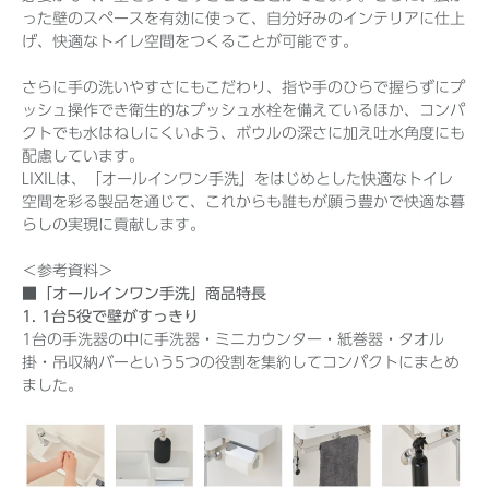
った壁のスペースを有効に使って、自分好みのインテリアに仕上
げ、快適なトイレ空間をつくることが可能です。
さらに手の洗いやすさにもこだわり、指や手のひらで握らずにプ
ッシュ操作でき衛生的なプッシュ水栓を備えているほか、コンパ
クトでも水はねしにくいよう、ボウルの深さに加え吐水角度にも
配慮しています。
LIXILは、「オールインワン手洗」をはじめとした快適なトイレ
空間を彩る製品を通じて、これからも誰もが願う豊かで快適な暮
らしの実現に貢献します。
＜参考資料＞
■「オールインワン手洗」商品特長
1. 1台5役で壁がすっきり
1台の手洗器の中に手洗器・ミニカウンター・紙巻器・タオル
掛・吊収納バーという5つの役割を集約してコンパクトにまとめ
ました。