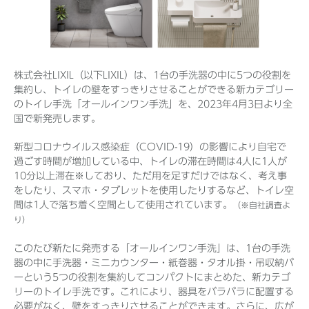
Before 2020
株式会社LIXIL（以下LIXIL）は、1台の手洗器の中に5つの役割を
企業ニュースアーカイブ
集約し、トイレの壁をすっきりさせることができる新カテゴリー
のトイレ手洗「オールインワン手洗」を、2023年4月3日より全
国で新発売します。
製品ニュースアーカイブ
新型コロナウイルス感染症（COVID-19）の影響により自宅で
過ごす時間が増加している中、トイレの滞在時間は4人に1人が
10分以上滞在※しており、ただ用を足すだけではなく、考え事
をしたり、スマホ・タブレットを使用したりするなど、トイレ空
間は1人で落ち着く空間として使用されています。
（※自社調査よ
り）
このたび新たに発売する「オールインワン手洗」は、1台の手洗
器の中に手洗器・ミニカウンター・紙巻器・タオル掛・吊収納バ
ーという5つの役割を集約してコンパクトにまとめた、新カテゴ
リーのトイレ手洗です。これにより、器具をバラバラに配置する
必要がなく、壁をすっきりさせることができます。さらに、広が