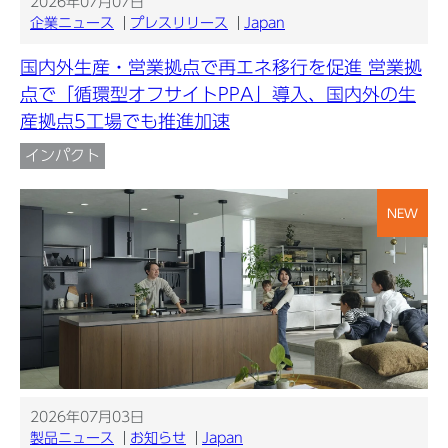
2026年07月07日
企業ニュース
プレスリリース
Japan
国内外生産・営業拠点で再エネ移行を促進 営業拠
点で「循環型オフサイトPPA」導入、国内外の生
産拠点5工場でも推進加速
インパクト
NEW
2026年07月03日
製品ニュース
お知らせ
Japan