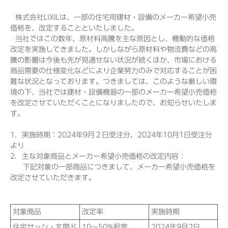
株式会社LIXILは、一部の住宅用建材・設備のメーカー希望小売
価格を、改定することといたしました。
当社ではこの数年、原材料高騰を主な原因とし、機動的な価格
Before 2020
改定を実施してきました。しかしながら原材料や物流費などの高
騰の影響は今後も先が見通せない状況が続くほか、市場における
企業ニュースアーカイブ
商品需要の仕様変化などにより企業努力のみで対応することが困
難な状況となっております。つきましては、このような厳しい環
境の下、当社では建材・設備機器の一部のメーカー希望小売価格
製品ニュースアーカイブ
を改定させていただくことになりましたので、お知らせいたしま
す。
1．実施時期：2024年9月２日受注分、2024年10月1日受注分
より
2．主な対象商品とメーカー希望小売価格の改定内容：
下記対象の一部商品につきまして、メーカー希望小売価格を
改定させていただきます。
対象商品
改定率
実施時期
住宅サッシ・玄関ド
10～50%程度
2024年9月2日