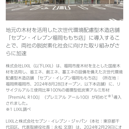
Before 2020
地元の木材を活用した次世代環境配慮型木造店舗
企業ニュースアーカイブ
「セブン‐イレブン福岡ももち店」に導入するこ
とで、両社の脱炭素化社会に向けた取り組みがさ
らに加速
製品ニュースアーカイブ
株式会社LIXIL（以下LIXIL）は、福岡市産木材を主とした国産木
材を活用し、省エネ、創エネ、蓄エネの設備を備えた次世代環境
配慮型木造店舗 「セブン‐イレブン福岡ももち店」（所在地：
福岡県福岡市、2024年8月28日オープン、以下本店舗）に、リ
サイクルアルミ使用比率100%の循環型低炭素アルミ形材
※1
「PremiAL R100」（プレミアル アール100）が初めて
導入
されました。
※1 LIXIL調べ
LIXILと株式会社セブン‐イレブン・ジャパン（本社：東京都千
代田区、代表取締役社長：永松 文彦）は、2024年2月29日にオ