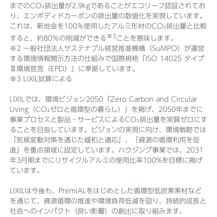
までのCO₂排出量が2.9kgであることがエコリーフ認証されてお
り、エンボディドカーボンの排出量の数値化を実現しています。
これは、新地金を100％使用したアルミ形材のCO₂排出量と比較
※3
すると、約80％の削減ができる
ことを意味します。
※2 一般社団法人サステナブル経営推進機構（SuMPO）が運営
する環境情報開示方法の仕組みで国際規格「ISO 14025 タイプ
Ⅲ環境宣言（EPD）」に準拠しています。
※3 LIXIL試算による
LIXILでは、環境ビジョン2050「Zero Carbon and Circular
Living（CO₂ゼロと循環型の暮らし）」を掲げ、2050年までに
事業プロセスと製品・サービスによるCO₂排出量を実質ゼロにす
ることを目指しています。ビジョンの実現に向け、環境戦略では
「気候変動対策を通じた緩和と適応」、「資源の循環利用を促
進」を重点領域に設定しています。ハウジング事業では、2031
年3月期までにリサイクルアルミの使用比率100%を目標に掲げ
ています。
LIXILは今後も、PremiALをはじめとした循環型低炭素素材など
を通じて、資源循環の推進や環境負荷低減を図り、持続的成長と
社会へのインパクト（良い影響）の創出に取り組みます。