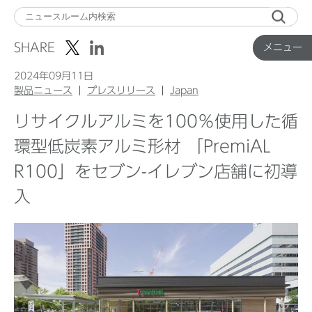
メ
ニ
SHARE
メニュー
ュ
ー
2024年09月11日
製品ニュース
プレスリリース
Japan
リサイクルアルミを100％使用した循
Top
環型低炭素アルミ形材 「PremiAL
R100」をセブン-イレブン店舗に初導
企業ニュース
入
国内製品ニュース
グローバル製品ニュース
IR ニュース