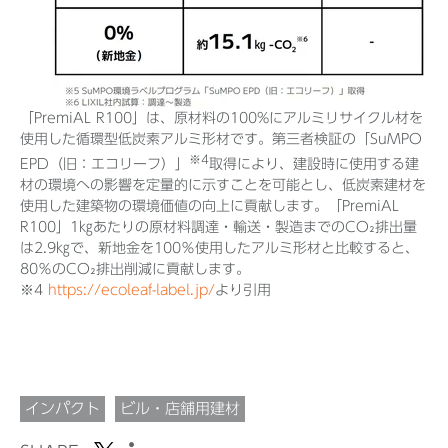
「PremiAL R100」は、原材料の100%にアルミリサイクル材を
使用した循環型低炭素アルミ形材です。第三者検証の「SuMPO
※4
EPD（旧：エコリーフ）」
取得により、建設時に使用する建
材の環境への影響を定量的に示すことを可能とし、低炭素建材を
使用した建築物の環境価値の向上に貢献します。「PremiAL
R100」1㎏あたりの原材料調達・輸送・製造までのCO₂排出量
は2.9㎏で、新地金を100％使用したアルミ形材と比較すると、
80％のCO₂排出削減に貢献します。
※4
https://ecoleaf-label.jp/
より引用
インパクト
ビル・店舗用建材