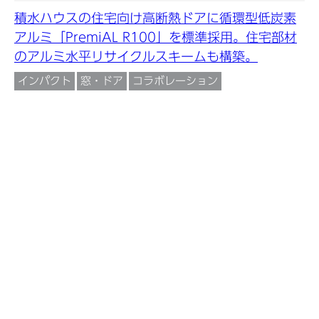
積水ハウスの住宅向け高断熱ドアに循環型低炭素
アルミ「PremiAL R100」を標準採用。住宅部材
のアルミ水平リサイクルスキームも構築。
インパクト
窓・ドア
コラボレーション