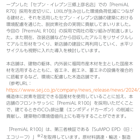
ープンした「セブン‐イレブン三郷上彦名店」での「PremiAL
R70」採用を皮切りに、LIXILが生み出した環境負荷低減につなが
る建材と、それを活用したセブン‐イレブン店舗の建築における
環境配慮を通じた、脱炭素社会の実現に貢献してまいりました。
今回の「PremiAL R100」の採用で両社の取り組みが前進しまし
た。また現在、改装店舗などから回収したアルミをリサイクルし
てアルミ形材をつくり、新店舗の建設に再利用していく、水平リ
サイクルも視野に入れた導入を検討しています。
本店舗は、建物の躯体、内外装に福岡市産木材を主とした国産木
材を活用するとともに、省エネ、創エネ、蓄エネの設備を複合的
に搭載するなど、環境に配慮した木造店舗です。
（参考URL：
https://www.sej.co.jp/company/news_release/news/2024
構造体に炭素を固定できる国産材を使用していることに加え、本
店舗のフロントサッシに「PremiAL R100」を採用いただくこと
で、建てるときのCO₂排出量（エンボディドカーボン）の削減に
貢献し、建築物の環境価値向上にも寄与することができます。
「PremiAL R100」は、第三者検証である「SuMPO EPD（旧：
※2
エコリーフ）」
を取得しています。原材料調達・輸送・製造