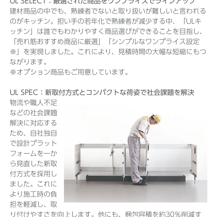
UL SELECT：厳選された商品をワンプライスでラインアップ
建材商品の中でも、熟練者でないと取り扱いが難しいと言われる
のがキッチン。担い手の若年化で熟練者が減少する中、「ULキ
ッチン」は誰でもわかりやすく商品選びができることを目指し、
「売れ筋おすすめ商品に厳選」「シンプルなワンプライス設定
※」を実現しました。これにより、見積時間の大幅な短縮にもつ
ながります。
※オプション商品もご用意しています。
UL SPEC：新取付方式とコンパクトな荷姿で社会課題を解決
物流や職人不足
などの社会課題
解決に対応する
ため、自社独自
で設計プラット
フォームを一か
ら見直した新取
付方式を採用し
ました。これに
より施工時の負
担を軽減し、取
り付けやすさを向上します。他にも、梱包容積を約30％削減す