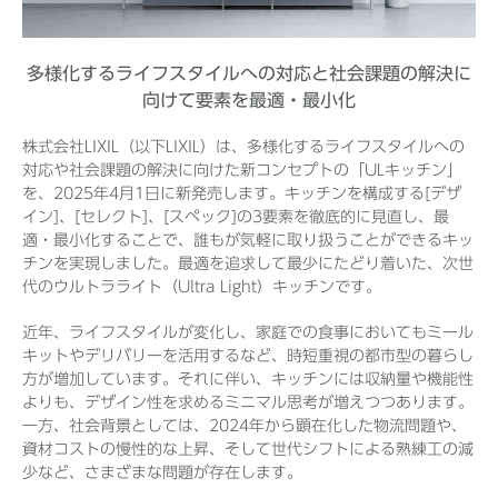
多様化するライフスタイルへの対応と社会課題の解決に
Before 2020
向けて要素を最適・最小化
企業ニュースアーカイブ
株式会社LIXIL（以下LIXIL）は、多様化するライフスタイルへの
対応や社会課題の解決に向けた新コンセプトの「ULキッチン」
を、2025年4月1日に新発売します。キッチンを構成する[デザ
イン]、[セレクト]、[スペック]の3要素を徹底的に見直し、最
製品ニュースアーカイブ
適・最小化することで、誰もが気軽に取り扱うことができるキッ
チンを実現しました。最適を追求して最少にたどり着いた、次世
代のウルトラライト（Ultra Light）キッチンです。
近年、ライフスタイルが変化し、家庭での食事においてもミール
キットやデリバリーを活用するなど、時短重視の都市型の暮らし
方が増加しています。それに伴い、キッチンには収納量や機能性
よりも、デザイン性を求めるミニマル思考が増えつつあります。
一方、社会背景としては、2024年から顕在化した物流問題や、
資材コストの慢性的な上昇、そして世代シフトによる熟練工の減
少など、さまざまな問題が存在します。