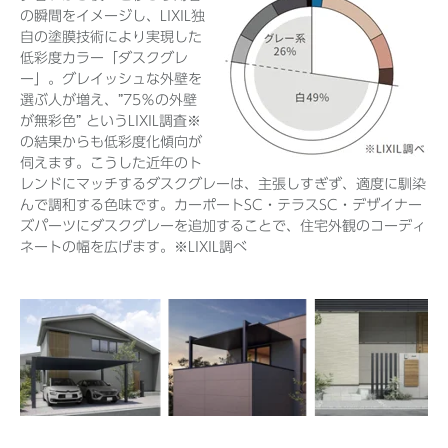
の瞬間をイメージし、LIXIL独
自の塗膜技術により実現した
低彩度カラー「ダスクグレ
ー」。グレイッシュな外壁を
選ぶ人が増え、”75％の外壁
が無彩色” というLIXIL調査※
の結果からも低彩度化傾向が
伺えます。こうした近年のト
レンドにマッチするダスクグレーは、主張しすぎず、適度に馴染
んで調和する色味です。カーポートSC・テラスSC・デザイナー
ズパーツにダスクグレーを追加することで、住宅外観のコーディ
ネートの幅を広げます。
※LIXIL調べ