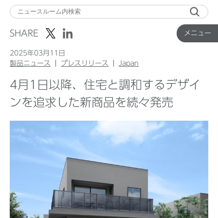
メ
ニ
SHARE
メニュー
ュ
ー
2025年03月11日
製品ニュース
プレスリリース
Japan
4月1日以降、住宅と調和するデザイ
Top
ンを追求した新商品を続々発売
企業ニュース
国内製品ニュース
グローバル製品ニュース
IR ニュース