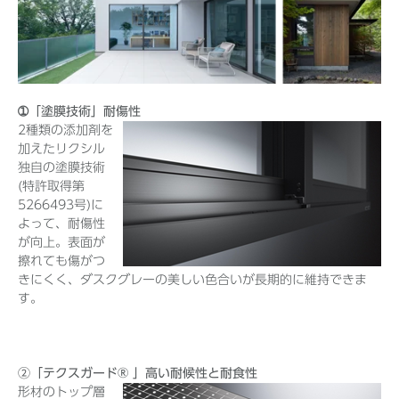
➀「塗膜技術」耐傷性
2種類の添加剤を
加えたリクシル
独自の塗膜技術
(特許取得第
5266493号)に
よって、耐傷性
が向上。表面が
擦れても傷がつ
きにくく、ダスクグレーの美しい色合いが長期的に維持できま
す。
②「テクスガード® 」高い耐候性と耐食性
形材のトップ層