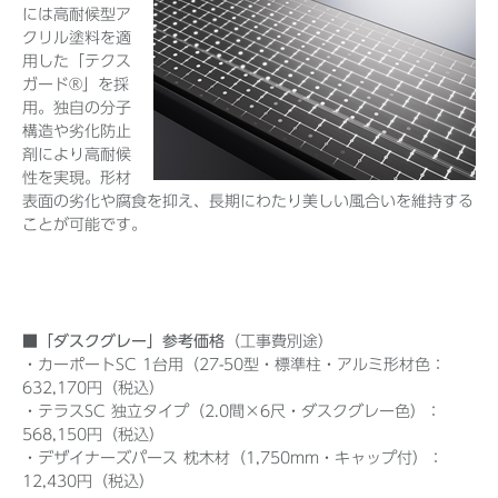
には高耐候型ア
クリル塗料を適
用した「テクス
ガード®」を採
用。独自の分子
構造や劣化防止
剤により高耐候
性を実現。形材
表面の劣化や腐食を抑え、長期にわたり美しい風合いを維持する
ことが可能です。
■「ダスクグレー」参考価格
（工事費別途）
・カーポートSC 1台用（27-50型・標準柱・アルミ形材色：
632,170円（税込）
・テラスSC 独立タイプ（2.0間×6尺・ダスクグレー色）：
568,150円（税込）
・デザイナーズパース 枕木材（1,750mm・キャップ付）：
12,430円（税込）