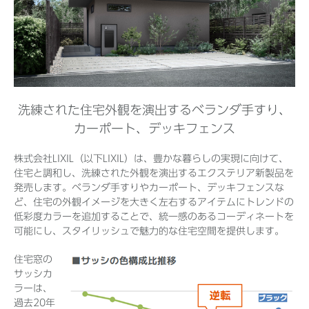
Before 2020
企業ニュースアーカイブ
洗練された住宅外観を演出するベランダ手すり、
カーポート、デッキフェンス
製品ニュースアーカイブ
株式会社LIXIL（以下LIXIL）は、豊かな暮らしの実現に向けて、
住宅と調和し、洗練された外観を演出するエクステリア新製品を
発売します。ベランダ手すりやカーポート、デッキフェンスな
ど、住宅の外観イメージを大きく左右するアイテムにトレンドの
低彩度カラーを追加することで、統一感のあるコーディネートを
可能にし、スタイリッシュで魅力的な住宅空間を提供します。
住宅窓の
サッシカ
ラーは、
過去20年