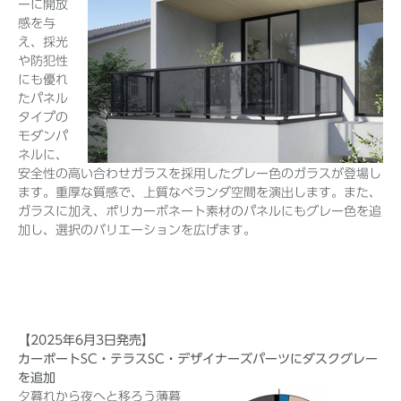
ーに開放
感を与
え、採光
や防犯性
にも優れ
たパネル
タイプの
モダンパ
ネルに、
安全性の高い合わせガラスを採用したグレー色のガラスが登場し
ます。重厚な質感で、上質なベランダ空間を演出します。また、
ガラスに加え、ポリカーボネート素材のパネルにもグレー色を追
加し、選択のバリエーションを広げます。
【2025年6月3日発売】
カーポートSC・テラスSC・デザイナーズパーツにダスクグレー
を追加
夕暮れから夜へと移ろう薄暮