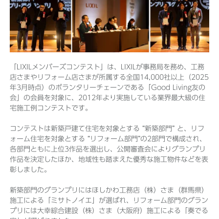
「LIXILメンバーズコンテスト」は、LIXILが事務局を務め、工務
店さまやリフォーム店さまが所属する全国14,000社以上（2025
年3月時点）のボランタリーチェーンである「Good Living友の
会」の会員を対象に、2012年より実施している業界最大級の住
宅施工例コンテストです。
コンテストは新築戸建て住宅を対象とする “新築部門” と、リフ
ォーム住宅を対象とする “リフォーム部門”の2部門で構成され、
各部門ともに上位3作品を選出し、公開審査会によりグランプリ
作品を決定したほか、地域性も踏まえた優秀な施工物件などを表
彰しました。
新築部門のグランプリにはほしかわ工務店（株）さま（群馬県）
施工による「ミサトノイエ」が選ばれ、リフォーム部門のグラン
プリには大幸綜合建設（株）さま（大阪府）施工による「奏でる