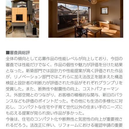
■審査員総評
全体の傾向として応募作品の性能レベルが向上しており、今回の
審査では性能だけでなく、作品の個性や魅力が評価を分けた結果
となった。新築部門では設計力や性能提案が高く評価された作品
が、リノベーション部門ではこれらに加え法改正を踏まえた構造
検証と設計者の判断力が評価された作品がそれぞれグランプリを
受賞した。また、断熱性や耐震性の向上、コストパフォーマン
ス、外部空間とのつながり、お客様の積極的な関与、新旧のバラ
ンスなども評価のポイントだった。その他にも生活の多様化に対
応し、コンパクトな住宅や子育て世代以外の住まい手のニーズに
も応える提案が見られ良い作品が多かった。
今後は、住宅のコンパクト化や断熱性と気密性の向上が重要視さ
れるだろう。法改正に伴い、リフォームにおける確認申請の重要