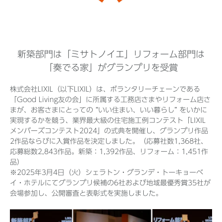
Before 2020
新築部門は「ミサトノイエ」リフォーム部門は
企業ニュースアーカイブ
「奏でる家」がグランプリを受賞
株式会社LIXIL（以下LIXIL）は、ボランタリーチェーンである
製品ニュースアーカイブ
「Good Living友の会」に所属する工務店さまやリフォーム店さ
まが、お客さまにとっての “いい住まい、いい暮らし” をいかに
実現するかを競う、業界最大級の住宅施工例コンテスト「LIXIL
メンバーズコンテスト2024」の式典を開催し、グランプリ作品
2作品ならびに入賞作品を決定しました。（応募社数1,368社、
応募総数2,843作品。新築：1,392作品、リフォーム：1,451作
品）
※2025年3月4日（火）シェラトン・グランデ・トーキョーベ
イ・ホテルにてグランプリ候補の6社および地域最優秀賞35社が
会場参加し、公開審査と表彰式を実施しました。