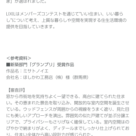
家」が選ばれました。
LIXILはメンバーズコンテストを通じて“いい住まい、いい暮ら
し”について考え、上質な暮らしや空間を実現する住生活環境の
提供を目指していきます。
＜参考資料＞
■新築部門「グランプリ」受賞作品
作品名：ミサトノイエ
会社名：ほしかわ工務店（株）様（群馬県）
【審査評】
窓から市街地を気持ちよく一望できる、高台に建てられた住ま
い。その恵まれた景色を取り込み、開放的な室内空間を誕生させ
ている。ウッドフェンスが周囲からの視線をうまく遮り、見た目
にも美しいアプローチを演出。雰囲気の似た戸建てが並ぶ分譲エ
リアで、プライバシーもさりげなく確保している。室内空間はの
びやかで納まりがよく、ディテールまでしっかり仕上げられてお
り、住まい全体から高い設計力が感じられた。