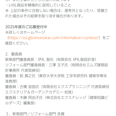
・LIXIL商品を積極的に採用していること
※ 上記の条件に合致しない場合は、選考外となったり、受賞さ
れた場合はその結果を取り消す場合があります。
2025年度のご応募受付中
※詳しくはホームページ
（
https://ssl.gltomonokai.com/information/contest/
）をご
確認ください。
2．審査員
新築部門審査員長：伊礼 智氏（有限会社 伊礼智設計室）
リフォーム部門審査員長：三澤 文子氏（有限会社エムズ建築設
計事務所 代表取締役）
審査員：前 真之氏（東京大学大学院 工学系研究科 建築学専攻
准教授）
審査員：古橋 宜昌氏（有限会社エクスプランニング 代表取締役
エクステリア＆ガーデンアカデミー 校長）
審査員：木藤 阿由子氏（株式会社エクスナレッジ「建築知識ビ
ルダーズ」編集長）
３．新築部門／リフォーム部門 各賞