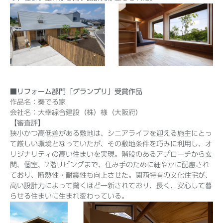
■リフォーム部門「グランプリ」受賞作品
作品名：奏でる家
会社名：大幸綜合建設（株）様（大阪府）
【審査評】
狭小かつ高低差がある敷地は、シニアライフを迎える施主にとっ
て厳しい環境となっていたが、その敷地条件を巧みに利用し、オ
リジナリティの高い住まいを実現。階段のあるアプローチから玄
関、個室、2階リビングまで、住み手のために細やかに配慮され
ており、断熱性・耐震性も向上させた。関西特有の文化住宅が、
高い設計力によって驚くほど一新されており、長く、安心して暮
らせる住まいに生まれ変わっている。