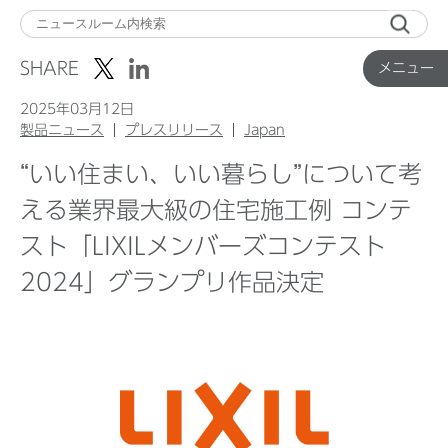
メ
ニ
SHARE
メニュー
ュ
ー
2025年03月12日
製品ニュース
プレスリリース
Japan
“いい住まい、いい暮らし”について考
Top
える業界最大級の住宅施工例 コンテ
スト「LIXILメンバーズコンテスト
企業ニュース
2024」グランプリ作品決定
国内製品ニュース
グローバル製品ニュース
IR ニュース