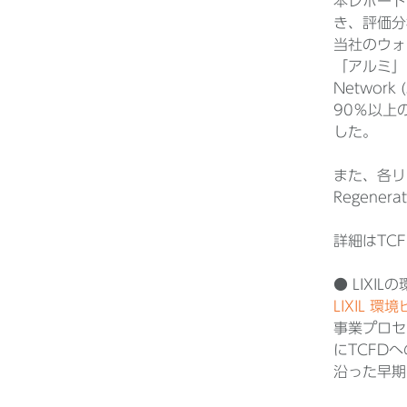
本レポートでは
き、評価分
当社のウォ
「アルミ」「
Network
90％以上
した。
また、各リス
Regener
詳細はTC
● LIXIL
LIXIL 環
事業プロセ
にTCFD
沿った早期開