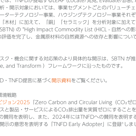
、TNFDが提唱するLEAP (Locate/発見, Evaluate/診断, 
析・開示対象においては、事業セグメントごとのバリューチェ
ーターテクノロジー事業、ハウジングテクノロジー事業それぞ
木材」に加えて、「銅」「セラミック」を分析対象に加えて分析したこと
 (SBTN) の “High Impact Commodity List (HIC
の評価を完了し、金属原材料の自然資源への依存と影響につい
ク・機会に関する対応策のより具体的な開示は、SBTN が推奨するAR3T
ate, and Transform ）フレームワークに沿ったものです。
FD・TNFD提言に基づく
開示資料
をご覧ください。
の環境戦略
境ビジョン2025
「Zero Carbon and Circular Livi
スと製品・サービスによるCO₂排出量を実質ゼロにすることを
への賛同を表明し、また、2024年にはTNFDへの賛同を表明
示の意思を表明する「TNFD Early Adopter」に登録¹し