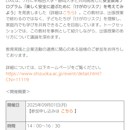
LIXILは、7月に早稲田大学・静岡大学と共同開発した
安全教育プ
ログラム「楽しく安全に遊ぶために『けがのリスク』を考えてみ
よう
」を発表しました（詳細は
こちら
）。この教材は、出張授業
で終わるのではなく、子どもたちが「けがのリスク」を理解し、
家庭内でも学びを共有できることを目指しています。トークセッ
ションでは、この教材を事例として紹介しながら、出張授業のあ
り方について議論を深めます。
教育実践と企業活動の連携に関心のある皆様のご参加をお待ちし
ております。
詳細については、以下ホームページをご覧ください。
https://www.shizuoka.ac.jp/event/detail.html?
CN=11119
＜開催概要＞
開催日
2025年09月01日(月)
【参加申し込みは
こちら
】
時間
14：00〜16：30