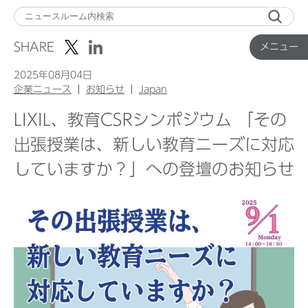
メ
ニ
SHARE
メニュー
ュ
ー
2025年08月04日
企業ニュース
お知らせ
Japan
LIXIL、教育CSRシンポジウム 「その
Top
出張授業は、新しい教育ニーズに対応
していますか？」への登壇のお知らせ
企業ニュース
国内製品ニュース
グローバル製品ニュース
IR ニュース