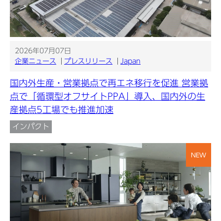
2026年07月07日
企業ニュース
プレスリリース
Japan
国内外生産・営業拠点で再エネ移行を促進 営業拠
点で「循環型オフサイトPPA」導入、国内外の生
産拠点5工場でも推進加速
インパクト
NEW