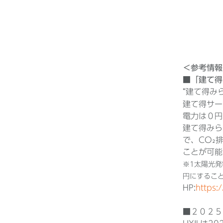
＜参考情報
■「建て得
“建て得み
建て得サー
電力は０円
建て得みら
で、CO₂
ことが可能
※1太陽光
円にするこ
HP:
https:
■２０２５