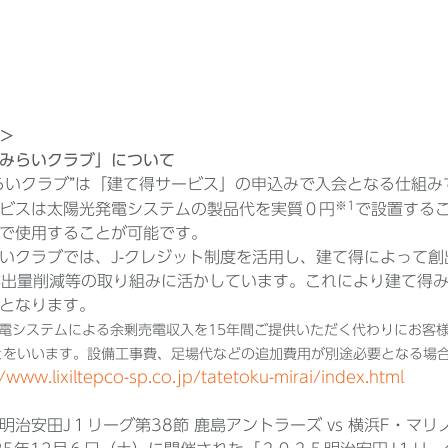
＞
みらいクラブ」について
らいクラブ”は「建て得サービス」の申込みで入会となる仕組み
※1
ビスは太陽光発電システムの製品代を実質０円
で設置する
で使用することが可能です。
いクラブでは、J-クレジット制度を活用し、建て得によって創
排出量削減等の取り組みに活かしています。これにより建て得
となります。
発電システムによる余剰売電収入を15年間ご提供いただく代わりにお客
とをいいます。設備工事費、足場代などの追加費用が別途必要となる場
//www.lixiltepco-sp.co.jp/tatetoku-mirai/index.html
明治安田J１リーグ第38節 鹿島アントラーズ vs 横浜F・マリ