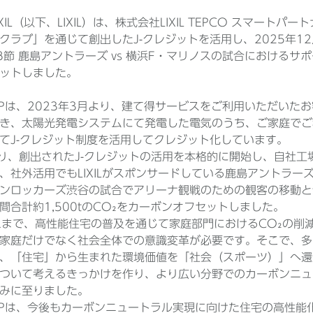
XIL（以下、LIXIL）は、株式会社LIXIL TEPCO スマート
クラブ」を通じて創出したJ-クレジットを活用し、2025年1
8節 鹿島アントラーズ vs 横浜F・マリノスの試合におけるサポ
ットしました。
とLTSPは、2023年3月より、建て得サービスをご利用いただ
き、太陽光発電システムにて発電した電気のうち、ご家庭でご
てJ-クレジット制度を活用してクレジット化しています。
より、創出されたJ-クレジットの活用を本格的に開始し、自社工
、社外活用でもLIXILがスポンサードしている鹿島アントラ
ンロッカーズ渋谷の試合でアリーナ観戦のための観客の移動と
間合計約1,500tのCO₂をカーボンオフセットしました。
はこれまで、高性能住宅の普及を通じて家庭部門におけるCO₂の
家庭だけでなく社会全体での意識変革が必要です。そこで、多
、「住宅」から生まれた環境価値を「社会（スポーツ）」へ還
ついて考えるきっかけを作り、より広い分野でのカーボンニュ
みに至りました。
とLTSPは、今後もカーボンニュートラル実現に向けた住宅の高性