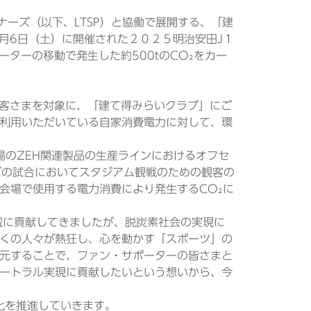
パートナーズ（以下、LTSP）と協働で展開する、「建
2月6日（土）に開催された２０２５明治安田J１
ーターの移動で発生した約500tのCO₂をカー
いたお客さまを対象に、「建て得みらいクラブ」にご
利用いただいている自家消費電力に対して、環
場のZEH関連製品の生産ラインにおけるオフセ
ーズの試合においてスタジアム観戦のための観客の
会場で使用する電力消費により発生するCO₂に
削減に貢献してきましたが、脱炭素社会の実現に
くの人々が熱狂し、心を動かす「スポーツ」の
元することで、ファン・サポーターの皆さまと
ートラル実現に貢献したいという想いから、今
能化を推進していきます。