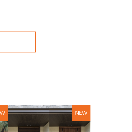
EW
NEW