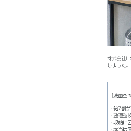
株式会社L
しました。
「洗面空
約7割
整理整
収納に
本当は