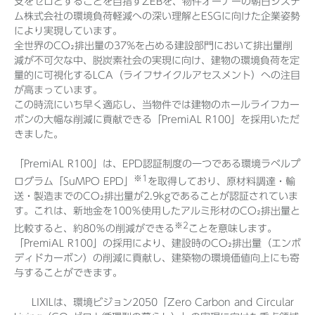
支をゼロとすることを目指すZEBを、物件オーナーの朝日システ
ム株式会社の環境負荷軽減への深い理解とESGに向けた企業姿勢
により実現しています。
全世界のCO₂排出量の37%を占める建設部門において排出量削
減が不可欠な中、脱炭素社会の実現に向け、建物の環境負荷を定
量的に可視化するLCA（ライフサイクルアセスメント）への注目
が高まっています。
この時流にいち早く適応し、当物件では建物のホールライフカー
ボンの大幅な削減に貢献できる「PremiAL R100」を採用いただ
きました。
「PremiAL R100」は、EPD認証制度の一つである環境ラベルプ
※1
ログラム「SuMPO EPD」
を取得しており、原材料調達・輸
送・製造までのCO₂排出量が2.9kgであることが認証されていま
す。これは、新地金を100％使用したアルミ形材のCO₂排出量と
※2
比較すると、約80％の削減ができる
ことを意味します。
「PremiAL R100」の採用により、建設時のCO₂排出量（エンボ
ディドカーボン）の削減に貢献し、建築物の環境価値向上にも寄
与することができます。
LIXILは、環境ビジョン2050「Zero Carbon and Circular