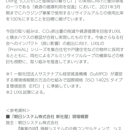
Living（CO₂ゼロと循環型の暮らし）」の実現に向けた重点領域
の一つである「資源の循環利用を促進」において、2031年3月
期までにハウジング事業で使用するリサイクルアルミの使用比率
を100％にすることを目標に掲げています。
今回の取り組みは、CO₂排出量の削減や資源循環を目指すLIXIL
と積水ハウスの意図が合致し実現したものです。今後さらなる社
会へのインパクト（良い影響）の創出に向け、LIXILの
「PremiAL」シリーズを集合住宅や戸建住宅などの物件に採用す
るとともに、両社によるアルミリサイクルループの構築などの検
討も視野に、取り組みを推進してまいります。
※1 一般社団法人サステナブル経営推進機構（SuMPO）が運営
する環境情報開示方法の仕組みで国際規格「ISO 14025 タイプ
Ⅲ環境宣言（EPD）」に準拠しています。
※2 LIXIL試算による。
＜参考資料＞
■「朝日システム株式会社 新社屋」現場概要
施主：朝日システム株式会社
【事業内容】情報システムの企画コンサルティング、シス