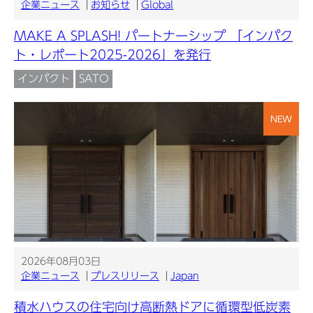
企業ニュース
お知らせ
Global
MAKE A SPLASH! パートナーシップ 「インパク
ト・レポート2025-2026」を発行
インパクト
SATO
NEW
2026年08月03日
企業ニュース
プレスリリース
Japan
積水ハウスの住宅向け高断熱ドアに循環型低炭素