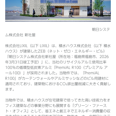
Before 2020
朝日システ
企業ニュースアーカイブ
ム株式会社 新社屋
株式会社LIXIL（以下 LIXIL）は、積水ハウス株式会社（以下 積水
製品ニュースアーカイブ
ハウス）が建築したZEB（ネット・ゼロ・エネルギー・ビル）
「朝日システム株式会社新社屋（所在地：福島県福島市、2026
年3月31日竣工予定）」に、当社のリサイクルアルミ使用比率
100％の循環型低炭素アルミ「PremiAL R100（プレミアル ア
ール100）」が採用されました。当物件では、「PremiAL
R100」がカーテンウォールやアルミサッシなどのビル用建材に
適用されており、建築物におけるCO₂排出量削減に大きく貢献し
ます。
当物件では、積水ハウスが住宅建築で培ってきた高い技術力をオ
フィス建築などの事業分野にも展開する「グリーン・ファース
ト・オフィス」として、省エネと創エネでエネルギー消費量の収