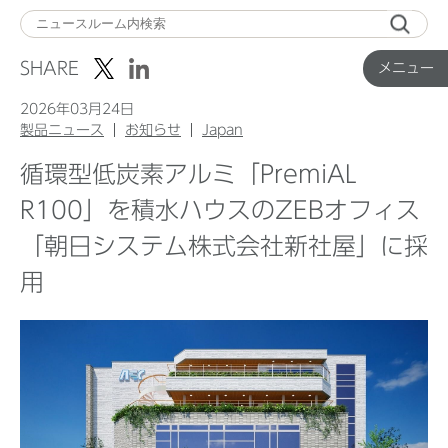
メ
ニ
SHARE
メニュー
ュ
ー
2026年03月24日
製品ニュース
お知らせ
Japan
循環型低炭素アルミ「PremiAL
Top
R100」を積水ハウスのZEBオフィス
「朝日システム株式会社新社屋」に採
企業ニュース
用
国内製品ニュース
グローバル製品ニュース
IR ニュース