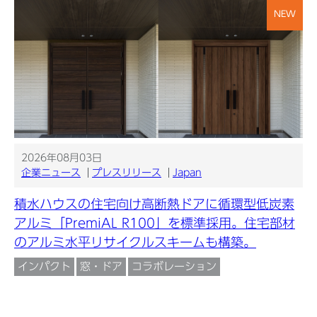
NEW
2026年08月03日
企業ニュース
プレスリリース
Japan
積水ハウスの住宅向け高断熱ドアに循環型低炭素
アルミ「PremiAL R100」を標準採用。住宅部材
のアルミ水平リサイクルスキームも構築。
インパクト
窓・ドア
コラボレーション