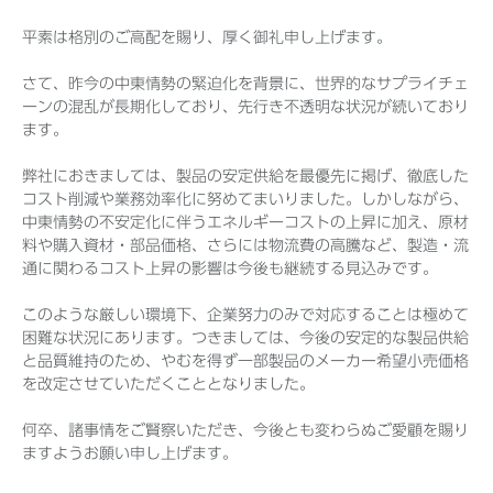
平素は格別のご高配を賜り、厚く御礼申し上げます。
さて、昨今の中東情勢の緊迫化を背景に、世界的なサプライチェ
Before 2020
ーンの混乱が長期化しており、先行き不透明な状況が続いており
ます。
企業ニュースアーカイブ
弊社におきましては、製品の安定供給を最優先に掲げ、徹底した
コスト削減や業務効率化に努めてまいりました。しかしながら、
製品ニュースアーカイブ
中東情勢の不安定化に伴うエネルギーコストの上昇に加え、原材
料や購入資材・部品価格、さらには物流費の高騰など、製造・流
通に関わるコスト上昇の影響は今後も継続する見込みです。
このような厳しい環境下、企業努力のみで対応することは極めて
困難な状況にあります。つきましては、今後の安定的な製品供給
と品質維持のため、やむを得ず一部製品のメーカー希望小売価格
を改定させていただくこととなりました。
何卒、諸事情をご賢察いただき、今後とも変わらぬご愛顧を賜り
ますようお願い申し上げます。