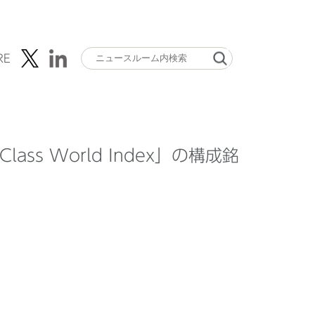
RE
Class World Index」の構成銘