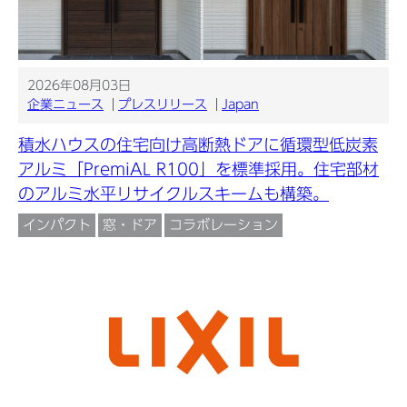
2026年08月03日
企業ニュース
プレスリリース
Japan
積水ハウスの住宅向け高断熱ドアに循環型低炭素
アルミ「PremiAL R100」を標準採用。住宅部材
のアルミ水平リサイクルスキームも構築。
インパクト
窓・ドア
コラボレーション