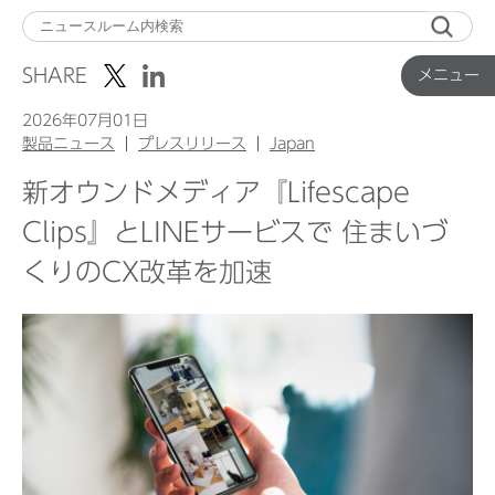
メ
ニ
SHARE
メニュー
ュ
ー
2026年07月01日
製品ニュース
プレスリリース
Japan
新オウンドメディア『Lifescape
Top
Clips』とLINEサービスで 住まいづ
くりのCX改革を加速
企業ニュース
国内製品ニュース
グローバル製品ニュース
IR ニュース