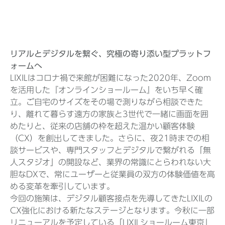
リアルとデジタルを繋ぐ、究極の寄り添い型プラットフ
ォームへ
LIXILはコロナ禍で来館が困難になった2020年、Zoom
を活用した『オンラインショールーム』をいち早く確
立。ご自宅のサイズをその場で測りながら相談できた
り、離れて暮らす遠方の家族と3世代で一緒に画面を囲
めたりと、従来の店舗の枠を超えた温かい顧客体験
（CX）を創出してきました。さらに、夜21時までの相
談サービスや、専門スタッフとデジタルで繋がれる「無
人スタジオ」の開設など、業界の常識にとらわれない大
胆なDXで、常にユーザーと従業員の双方の体験価値を高
める変革を牽引しています。
今回の施策は、デジタル顧客接点を先導してきたLIXILの
CX強化における新たなステージとなります。今秋に一部
リニューアルを予定している「LIXILショールーム東京」