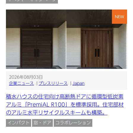
NEW
2026年08月03日
企業ニュース
プレスリリース
Japan
積水ハウスの住宅向け高断熱ドアに循環型低炭素
アルミ「PremiAL R100」を標準採用。住宅部材
のアルミ水平リサイクルスキームも構築。
インパクト
窓・ドア
コラボレーション