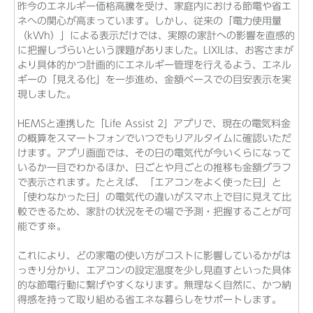
昨今のエネルギー価格高騰を受け、家庭内における節電や省エ
ネへの関心が高まっています。しかし、従来の「電力使用量
（kWh）」による表示だけでは、実際の家計への影響を直感的
に把握しづらいという課題がありました。LIXILは、お客さまが
より具体的かつ計画的にエネルギー管理を行えるよう、エネル
ギーの「見える化」を一歩進め、金額ベースでの目安表示を実
現しました。
HEMSと連携した「Life Assist 2」アプリで、現在の電気料金
の概算をスマートフォンでいつでもリアルタイムに確認いただ
けます。アプリ画面では、その日の電気代が今いくらになって
いるか一目でわかるほか、日ごとや月ごとの推移も金額グラフ
で表示されます。たとえば、「エアコンをよく使った日」と
「使わなかった日」の電気代の違いがスマホ上で目に見えて比
較できるため、家計の状況をその場で予測・把握することが可
能です※。
これにより、どの家電の使い方がコストに影響しているかがは
っきり分かり、エアコンの設定温度を少し見直すといった具体
的な節電行動に繋げやすくなります。無理なく自然に、かつ納
得感を持って取り組める省エネな暮らしをサポートします。