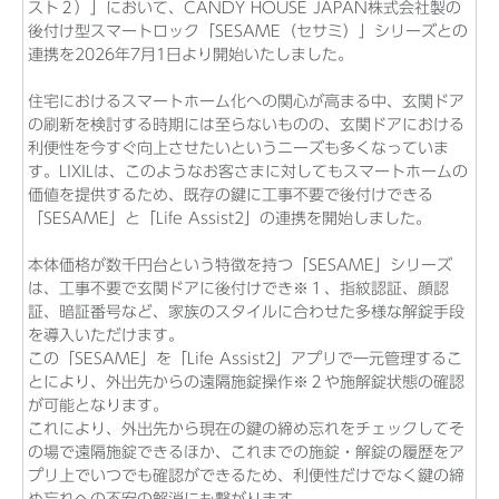
スト２）」において、CANDY HOUSE JAPAN株式会社製の
後付け型スマートロック「SESAME（セサミ）」シリーズとの
連携を2026年7月1日より開始いたしました。
住宅におけるスマートホーム化への関心が高まる中、玄関ドア
の刷新を検討する時期には至らないものの、玄関ドアにおける
利便性を今すぐ向上させたいというニーズも多くなっていま
す。LIXILは、このようなお客さまに対してもスマートホームの
価値を提供するため、既存の鍵に工事不要で後付けできる
「SESAME」と「Life Assist2」の連携を開始しました。
本体価格が数千円台という特徴を持つ「SESAME」シリーズ
は、工事不要で玄関ドアに後付けでき※１、指紋認証、顔認
証、暗証番号など、家族のスタイルに合わせた多様な解錠手段
を導入いただけます。
この「SESAME」を「Life Assist2」アプリで一元管理するこ
とにより、外出先からの遠隔施錠操作※２や施解錠状態の確認
が可能となります。
これにより、外出先から現在の鍵の締め忘れをチェックしてそ
の場で遠隔施錠できるほか、これまでの施錠・解錠の履歴をア
プリ上でいつでも確認ができるため、利便性だけでなく鍵の締
め忘れへの不安の解消にも繋がります。