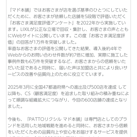
「マド本舗」ではお客さまが店を選ぶ基準のひとつにしていた
だくために、お客さまが依頼した店舗を5段階で評価いただく
「お客さま満足度評価アンケート」を2022年から実施してい
ます。LIXILが公正な立場で回収・集計し、お客さまの声ととも
にWebサイトに公開しています。この度「お客さま満足度評
価」の回答が1万件を突破しました。
率直なお客さまの評価を公開してきた結果、導入後約4年で
Webからのお問い合わせ件数が約7倍に増加、実際に施工した
事例件数も6万件を突破するなど、お客さまからの信頼をいた
だいた証であると同時に、届いた声は加盟店と共により良いサ
ービスの改善や品質向上のために役立てています。
2025年3月に全国47都道府県への進出及び500店を達成 して
以降も、CS（顧客満足度）を追求した取り組みの積み重ねによ
って順調な組織拡大につながり、今回の600店舗の達成となり
ました。
今後も、「PATTOリクシル マド本舗」は専門店としてのブラ
ンドを活用した地域戦略を進めると同時に、お客さまから信頼
をいただくための品質向上や安心をお届けするサービスを提供