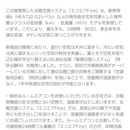
この度開発した全館空調システム「エコエアFine」は、断熱等
級6（HEAT20 G2レベル）以上の高性能住宅を対象とした業界
最小クラスの低容量（kw）・低風量（㎥/h）モデルを実現して
います。これにより、夏も冬も、24時間・365日、家全体を快
適な室温、きれいな空気に保つことができます。
新商品の開発にあたり、温かい空気は天井に溜まり、冷たい空気
は床に溜まるといった空気の特性を考慮し、夏と冬で空気を取り
込む場所を切り替えるLIXIL独自技術「循環切替システム」（特
許出願中）を開発しました。さらに、邸別で冷暖房負荷がオーバ
ーしている空間に対して適切な開口部の対策をご提案する「空調
負荷診断」（特許出願中）を用いることで、部屋間の温度差が少
なく、1年中快適な住宅の設計が可能となります。
一般的なルームエアコンをお使いいただいている住宅では、冷暖
房機器のある空間とない空間で、温度差が出てしまいますが、全
館空調システム「エコエアFine」では、居室以外の廊下や洗面
所にも吹き出し口を設けることで、部屋間の温度差が少なく快適
にお過ごしいただけます。また、ルームエアコンと比較しても、
冷暖房期24時間フル稼働の「エコエアFine」の方が、年間冷暖