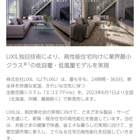
Before 2020
企業ニュースアーカイブ
LIXIL独自技術により、高性能住宅向けに業界最小
製品ニュースアーカイブ
※1
クラス
の低容量・低風量モデルを実現
株式会社LIXIL（以下LIXIL）は、夏も冬も、24時間・365日、家
全体を快適な室温、きれいな空気に保つ
全館空調システム「エコエアFine」を、2023年6月1日より全国
（北海道、沖縄、離島除く）で新発売します。
LIXILは、脱炭素社会の実現に向けて、さまざまな製品・サービ
スを通じて、新築・既存住宅の高性能化を推進しています。当社
は、お客さまの健康で快適、省エネな暮らしの実現に向けて、全
館空調市場に参入し、さらなる住宅の高性能化を目指していきま
す。