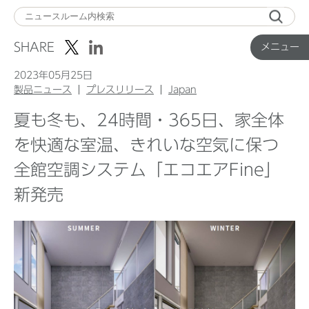
メ
ニ
SHARE
メニュー
ュ
ー
2023年05月25日
製品ニュース
プレスリリース
Japan
夏も冬も、24時間・365日、家全体
Top
を快適な室温、きれいな空気に保つ
全館空調システム「エコエアFine」
企業ニュース
新発売
国内製品ニュース
グローバル製品ニュース
IR ニュース