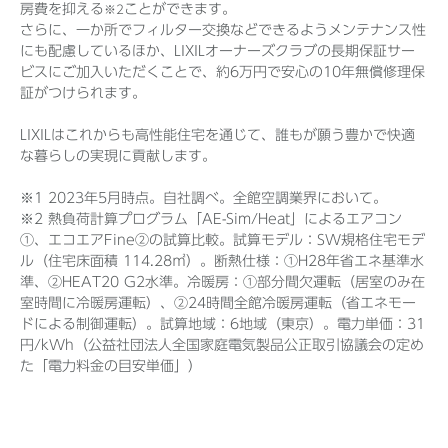
房費を抑える
ことができます。
※2
さらに、一か所でフィルター交換などできるようメンテナンス性
にも配慮しているほか、LIXILオーナーズクラブの長期保証サー
ビスにご加入いただくことで、約6万円で安心の10年無償修理保
証がつけられます。
LIXILはこれからも高性能住宅を通じて、誰もが願う豊かで快適
な暮らしの実現に貢献します。
※1 2023年5月時点。自社調べ。全館空調業界において。
※2 熱負荷計算プログラム「AE-Sim/Heat」によるエアコン
①、エコエアFine②の試算比較。試算モデル：SW規格住宅モデ
ル（住宅床面積 114.28㎡）。断熱仕様：①H28年省エネ基準水
準、②HEAT20 G2水準。冷暖房：①部分間欠運転（居室のみ在
室時間に冷暖房運転）、②24時間全館冷暖房運転（省エネモー
ドによる制御運転）。試算地域：6地域（東京）。電力単価：31
円/kWh（公益社団法人全国家庭電気製品公正取引協議会の定め
た「電力料金の目安単価」）