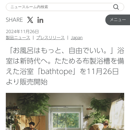
メ
ニ
SHARE
メニュー
ュ
ー
2024年11月26日
製品ニュース
プレスリリース
Japan
「お風呂はもっと、自由でいい。」浴
Top
室は新時代へ。たためる布製浴槽を備
えた浴室「bathtope」を11月26日
企業ニュース
より販売開始
国内製品ニュース
グローバル製品ニュース
IR ニュース