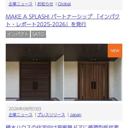
企業ニュース
お知らせ
Global
MAKE A SPLASH! パートナーシップ 「インパク
ト・レポート2025-2026」を発行
インパクト
SATO
NEW
2026年08月03日
企業ニュース
プレスリリース
Japan
積水ハウスの住宅向け高断熱ドアに循環型低炭素