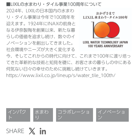
■LIXILの水まわり・タイル事業100周年について
2024年、LIXILの日本国内の水まわ
り・タイル事業は今年で100周年を
迎えます。1924年にINAXの前身と
なる伊奈製陶を創業以来、新たな暮
らしの価値を追求し続け、数々のイ
ノベーションを創出してきました。
社会環境やニーズが大きく変化する
今、そしてこれからの時代に向けて、これまで100年に渡り培っ
てきた革新的な技術と知見を礎に、お客さまの暮らしの中にある
何気ない日々の幸せのために挑戦し続けていきます。
https://www.lixil.co.jp/lineup/s/water_tile_100th/
インパク
水まわ
コラボレーショ
イノベーショ
ト
り
ン
ン
SHARE