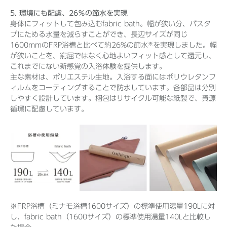
5. 環境にも配慮、26％の節水を実現
身体にフィットして包み込むfabric bath。幅が狭い分、バスタ
ブにためる水量を減らすことができ、長辺サイズが同じ
※
1600mmのFRP浴槽と比べて約26%の節水
を実現しました。幅
が狭いことを、窮屈ではなく心地よいフィット感として還元し、
これまでにない新感覚の入浴体験を提供します。
主な素材は、ポリエステル生地。入浴する面にはポリウレタンフ
ィルムをコーティングすることで防水しています。各部品は分別
しやすく設計しています。梱包はリサイクル可能な紙製で、資源
循環に配慮しています。
※FRP浴槽（ミナモ浴槽1600サイズ）の標準使用湯量190Lに対
し、fabric bath（1600サイズ）の標準使用湯量140Lと比較し