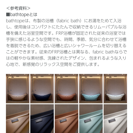
＜参考資料＞
■bathtopeとは
bathtopeは、布製の浴槽（fabric bath）にお湯をためて入浴
し、使用後はコンパクトにたたんで収納できるリムーバブルな浴
槽を備えた浴室空間です。FRP浴槽が固定された従来の浴室では
手狭に感じるような空間でも、時間、季節、気分に合わせて浴槽
を着脱できるため、広い浴槽と広いシャワールームを切り替える
ことができます。従来のFRP浴槽とは異なる、fabric bathならで
はの軽やかな素材感、洗練されたデザイン、包まれるような入り
心地で、新感覚のリラックス空間をご提供します。