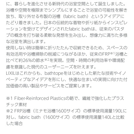
に、暮らしを進化させる新時代の浴室空間として誕生しました。
浴槽や空間を極限までシンプルにすることで浴室の可能性を解き
放ち、取り外せる布製の浴槽（fabric bath）というアイデアに
たどり着きました。日本の伝統的な着物や折り紙からインスピレ
ーションを受けてデザインされたfabric bathは、従来のバスタ
ブの概念を打ち破る柔軟な発想を生み出し、想像力に満ちた多様
な浴室を演出します。
使用しない時は簡単に折りたたんで収納できるため、スペースの
※1
有効活用や浴槽掃除の削減につながるほか、従来のFRP
浴槽と
※2
比べて約26%の節水
を実現。空間・時間の利用効率や環境配
慮を意識した現代のユーザーニーズを叶えます。
LIXILはこれからも、bathtopeをはじめとした新たな技術やイノ
ベーティブなアイデアを形にし、快適な住まいの実現に向けた付
加価値の高い製品やサービスをご提案します。
※1 Fiber-Reinforced Plasticsの略で、繊維で強化したプラス
チック素材
※2 FRP浴槽（ミナモ浴槽1600サイズ）の標準使用湯量190Lに
対し、fabric bath（1600サイズ）の標準使用湯量140Lと比較
した場合