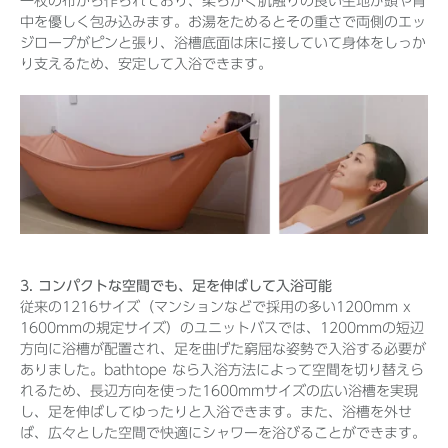
一枚の布から作られており、柔らかく肌触りの良い生地が頭や背
中を優しく包み込みます。お湯をためるとその重さで両側のエッ
ジロープがピンと張り、浴槽底面は床に接していて身体をしっか
り支えるため、安定して入浴できます。
3. コンパクトな空間でも、足を伸ばして入浴可能
従来の1216サイズ（マンションなどで採用の多い1200mm x
1600mmの規定サイズ）のユニットバスでは、1200mmの短辺
方向に浴槽が配置され、足を曲げた窮屈な姿勢で入浴する必要が
ありました。bathtope なら入浴方法によって空間を切り替えら
れるため、長辺方向を使った1600mmサイズの広い浴槽を実現
し、足を伸ばしてゆったりと入浴できます。また、浴槽を外せ
ば、広々とした空間で快適にシャワーを浴びることができます。