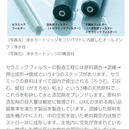
（写真左）浄水カートリッジをコンパクトに内蔵したオールイン
ワン浄水栓
（写真右）浄水カートリッジの構造材
セラミックフィルターの製造工程には原料調合→混練→
押出成形→焼成という4つのステップがあります。セラ
ミックの原料はすべて国内で産出される「ろう石、石灰
石、蛙目（がえろめ）粘土」という3種の天然原料で、
これらを粉砕して水と添加剤をブレンドします。原料や
添加剤の投入量は厳密に管理され、LIXILの求める高い品
質基準を満たす製品を製造しています。混練した原料を
成形機の中に入れ、中の空気を抜いた絶対真空の状態で
ストロー状に成形します。生地内に空気が含まれている