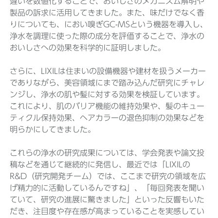
違いを数値化することで、おいしさのメカニズム解明や
製品の訴求に活用してきました。また、味だけでなく香
りについても、におい嗅ぎGC-MSという機器を導入し、
浄水を調理に使った際の成分を評価することで、浄水の
おいしさへの効果を科学的に証明しました。
さらに、LIXILは住まいの設備機器や建材を扱うメーカー
でありながら、美容領域にまで踏み込んだ研究にチャレ
ンジし、浄水の肌や髪に対する効果を検証しています。
これにより、肌のバリア機能の維持効果や、髪のキュー
ティクル保持効果、ヘアカラーの退色抑制の効果などを
明らかにしてきました。
これらの浄水の研究成果については、学会発表や論文投
稿などを通じて継続的に発信し、最近では「LIXILの
R&D（研究開発チーム）では、ここまで研究の領域を広
げ精力的に活動しているんですね」、「毎回発表を聞い
ていて、研究の進展に驚きました」といった反響もいた
だき、注目度や存在感が高まっていることを実感してい