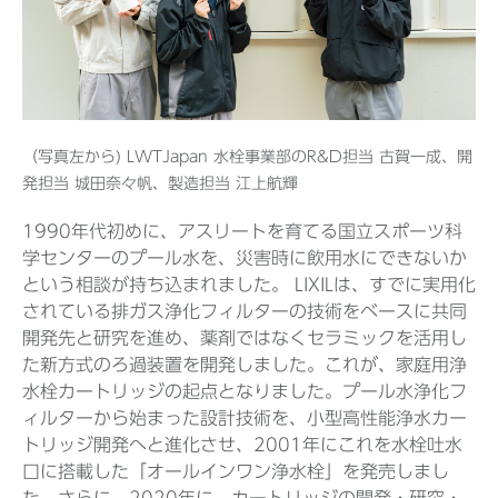
Before 2020
企業ニュースアーカイブ
（写真左から) LWTJapan 水栓事業部のR&D担当 古賀一成、開
発担当 城田奈々帆、製造担当 江上航輝
製品ニュースアーカイブ
1990年代初めに、アスリートを育てる国立スポーツ科
学センターのプール水を、災害時に飲用水にできないか
という相談が持ち込まれました。 LIXILは、すでに実用化
されている排ガス浄化フィルターの技術をベースに共同
開発先と研究を進め、薬剤ではなくセラミックを活用し
た新方式のろ過装置を開発しました。これが、家庭用浄
水栓カートリッジの起点となりました。プール水浄化フ
ィルターから始まった設計技術を、小型高性能浄水カー
トリッジ開発へと進化させ、2001年にこれを水栓吐水
口に搭載した「オールインワン浄水栓」を発売しまし