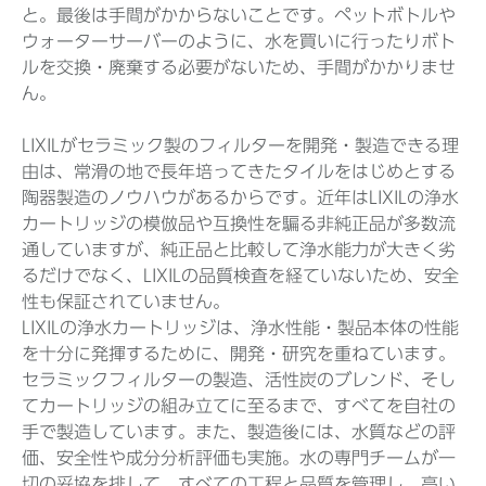
と。最後は手間がかからないことです。ペットボトルや
ウォーターサーバーのように、水を買いに行ったりボト
ルを交換・廃棄する必要がないため、手間がかかりませ
ん。
LIXILがセラミック製のフィルターを開発・製造できる理
由は、常滑の地で長年培ってきたタイルをはじめとする
陶器製造のノウハウがあるからです。近年はLIXILの浄水
カートリッジの模倣品や互換性を騙る非純正品が多数流
通していますが、純正品と比較して浄水能力が大きく劣
るだけでなく、LIXILの品質検査を経ていないため、安全
性も保証されていません。
LIXILの浄水カートリッジは、浄水性能・製品本体の性能
を十分に発揮するために、開発・研究を重ねています。
セラミックフィルターの製造、活性炭のブレンド、そし
てカートリッジの組み立てに至るまで、すべてを自社の
手で製造しています。また、製造後には、水質などの評
価、安全性や成分分析評価も実施。水の専門チームが一
切の妥協を排して、すべての工程と品質を管理し、高い