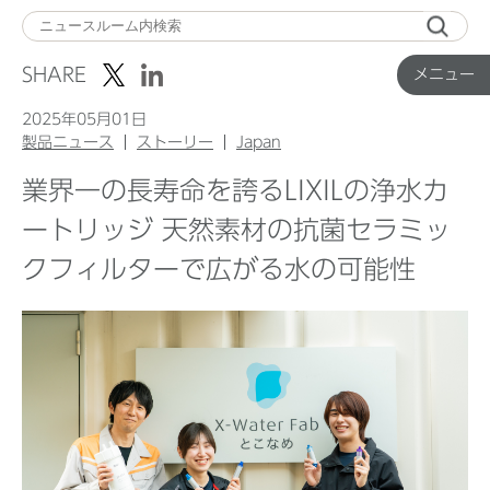
メ
ニ
SHARE
メニュー
ュ
ー
2025年05月01日
製品ニュース
ストーリー
Japan
業界一の長寿命を誇るLIXILの浄水カ
Top
ートリッジ 天然素材の抗菌セラミッ
クフィルターで広がる水の可能性
企業ニュース
国内製品ニュース
グローバル製品ニュース
IR ニュース