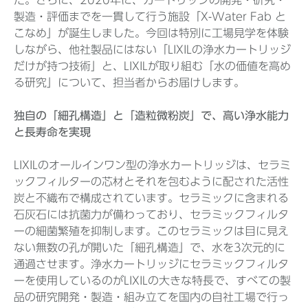
た。さらに、2020年に、カートリッジの開発・研究・
製造・評価までを一貫して行う施設「X-Water Fab と
こなめ」が誕生しました。今回は特別に工場見学を体験
しながら、他社製品にはない「LIXILの浄水カートリッジ
だけが持つ技術」と、LIXILが取り組む「水の価値を高め
る研究」について、担当者からお届けします。
独自の「細孔構造」と「造粒微粉炭」で、高い浄水能力
と長寿命を実現
LIXILのオールインワン型の浄水カートリッジは、セラミ
ックフィルターの芯材とそれを包むように配された活性
炭と不織布で構成されています。セラミックに含まれる
石灰石には抗菌力が備わっており、セラミックフィルタ
ーの細菌繁殖を抑制します。このセラミックは目に見え
ない無数の孔が開いた「細孔構造」で、水を3次元的に
通過させます。浄水カートリッジにセラミックフィルタ
ーを使用しているのがLIXILの大きな特長で、すべての製
品の研究開発・製造・組み立てを国内の自社工場で行っ