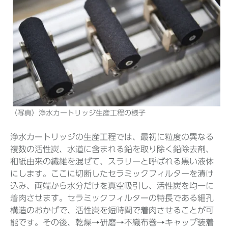
（写真）浄水カートリッジ生産工程の様子
浄水カートリッジの生産工程では、最初に粒度の異なる
複数の活性炭、水道に含まれる鉛を取り除く鉛除去剤、
和紙由来の繊維を混ぜて、スラリーと呼ばれる黒い液体
にします。ここに切断したセラミックフィルターを漬け
込み、両端から水分だけを真空吸引し、活性炭を均一に
着肉させます。セラミックフィルターの特長である細孔
構造のおかげで、活性炭を短時間で着肉させることが可
能です。その後、乾燥→研磨→不織布巻→キャップ装着