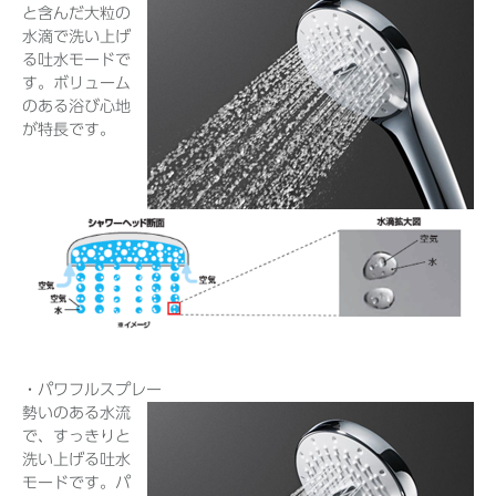
と含んだ大粒の
水滴で洗い上げ
る吐水モードで
す。ボリューム
のある浴び心地
が特長です。
・パワフルスプレー
勢いのある水流
で、すっきりと
洗い上げる吐水
モードです。パ