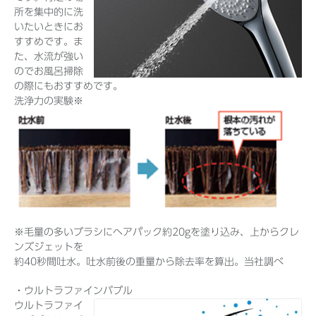
所を集中的に洗
いたいときにお
すすめです。ま
た、水流が強い
のでお風呂掃除
の際にもおすすめです。
洗浄力の実験※
※毛量の多いブラシにヘアパック約20gを塗り込み、上からクレ
ンズジェットを
約40秒間吐水。吐水前後の重量から除去率を算出。当社調べ
・ウルトラファインバブル
ウルトラファイ