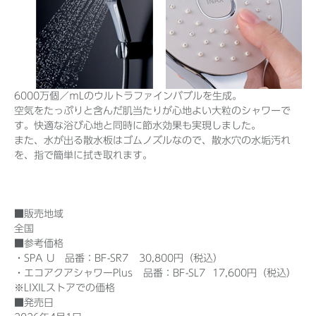
6000万個／ｍLのウルトラファインバブルを生成。
空気をたっぷりと含んだ肌当たりが心地よい大粒のシャワーで
す。快適な浴び心地と同時に節水効果も実現しました。
また、水が出る散水板はゴムノズルなので、散水穴の水垢汚れ
を、指で簡単に拭き取れます。
■販売地域
全国
■参考価格
・SPA U 品番：BF-SR7 30,800円（税込）
・エコアクアシャワーPlus 品番：BF-SL7 17,600円（税込）
※LIXILストアでの価格
■発売日