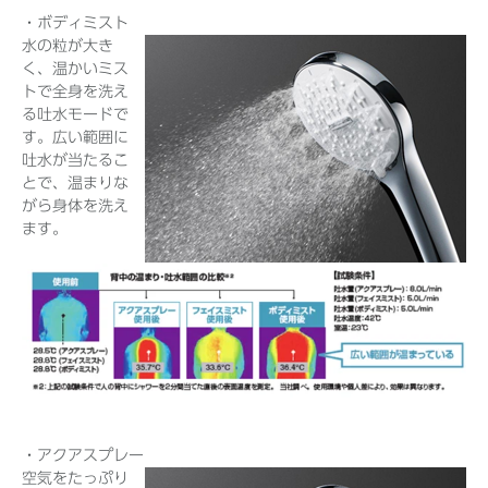
・ボディミスト
水の粒が大き
く、温かいミス
トで全身を洗え
る吐水モードで
す。広い範囲に
吐水が当たるこ
とで、温まりな
がら身体を洗え
ます。
・アクアスプレー
空気をたっぷり