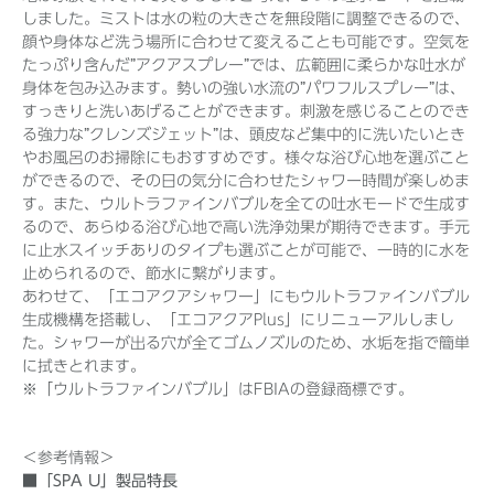
しました。ミストは水の粒の大きさを無段階に調整できるので、
顔や身体など洗う場所に合わせて変えることも可能です。空気を
たっぷり含んだ”アクアスプレー”では、広範囲に柔らかな吐水が
身体を包み込みます。勢いの強い水流の”パワフルスプレー”は、
すっきりと洗いあげることができます。刺激を感じることのでき
る強力な”クレンズジェット”は、頭皮など集中的に洗いたいとき
やお風呂のお掃除にもおすすめです。様々な浴び心地を選ぶこと
ができるので、その日の気分に合わせたシャワー時間が楽しめま
す。また、ウルトラファインバブルを全ての吐水モードで生成す
るので、あらゆる浴び心地で高い洗浄効果が期待できます。手元
に止水スイッチありのタイプも選ぶことが可能で、一時的に水を
止められるので、節水に繋がります。
あわせて、「エコアクアシャワー」にもウルトラファインバブル
生成機構を搭載し、「エコアクアPlus」にリニューアルしまし
た。シャワーが出る穴が全てゴムノズルのため、水垢を指で簡単
に拭きとれます。
※「ウルトラファインバブル」はFBIAの登録商標です。
＜参考情報＞
■「SPA U」製品特長