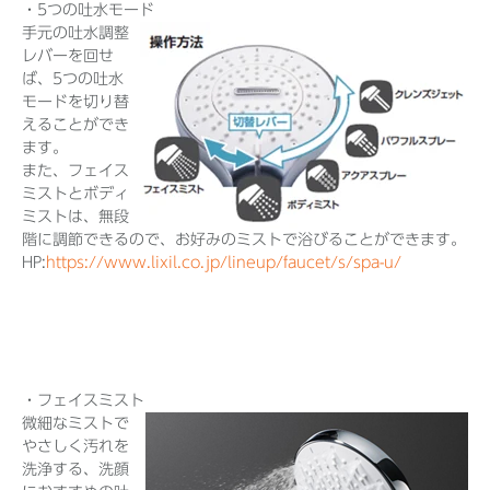
・5つの吐水モード
手元の吐水調整
レバーを回せ
ば、5つの吐水
モードを切り替
えることができ
ます。
また、フェイス
ミストとボディ
ミストは、無段
階に調節できるので、お好みのミストで浴びることができます。
HP:
https://www.lixil.co.jp/lineup/faucet/s/spa-u/
・フェイスミスト
微細なミストで
やさしく汚れを
洗浄する、洗顔