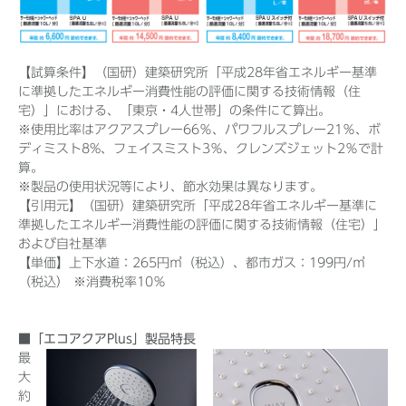
【試算条件】（国研）建築研究所「平成28年省エネルギー基準
に準拠したエネルギー消費性能の評価に関する技術情報（住
宅）」における、「東京・4人世帯」の条件にて算出。
※使用比率はアクアスプレー66％、パワフルスプレー21％、ボ
ディミスト8%、フェイスミスト3％、クレンズジェット2％で計
算。
※製品の使⽤状況等により、節⽔効果は異なります。
【引用元】（国研）建築研究所「平成28年省エネルギー基準に
準拠したエネルギー消費性能の評価に関する技術情報（住宅）」
および自社基準
【単価】上下水道：265円㎥（税込）、都市ガス：199円/㎥
（税込） ※消費税率10％
■「エコアクアPlus」製品特長
最
大
約